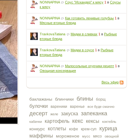
NONNAPINA
Соус "Искандер" к мясу
1
в
Соусы
к мясу
NONNAPINA
Как готовить ленивые голубцы
1
в
Мясные вторые блюда
TravkovaTatiana
Мидии в сливках
1
в
Рыбные
вторые блюда
TravkovaTatiana
Мидии в соусе
1
в
Рыбные
вторые блюда
NONNAPINA
Малосольные огурчики рецепт
1
в
Овощная консервация
Весь эфир
блины
баклажаны
блинчики
борщ
булочки
вареники
варенье
все буде смачно
десерт
запеканка
закуска
желе
кекс
картофель
кексы
кабачки
коктейль
курица
котлеты
конкурс
кофе
крем-суп
маффины
мороженое
мясо
мусс
овощной