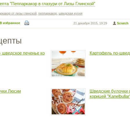
епта "Пеппаркакор в глазури от Лизы Глинской"
ркакор от лизы глинской
,
пеппаркакор
,
шведская кухня
В избранное
21 декабря 2015, 19:29
Scratch
цепты
– шведское печенье ко
Картофель по-швед
чки Люсии
Шведские булочки 
корицей "Kanelbullar