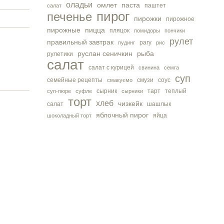
оладьи
омлет
паста
паштет
салат
пирог
печенье
пирожки
пирожное
пирожные
пицца
пляцок
помидоры
пончики
рулет
правильный завтрак
рагу
пудинг
рис
руслан сеничкин
рыба
рулетики
салат
салат с курицей
свинина
семга
суп
семейные рецепты
смузи
соус
смакуємо
сырник
тарт
теплый
суп-пюре
суфле
сырники
торт
хлеб
чизкейк
салат
шашлык
яблочный пирог
яйца
шоколадный торт