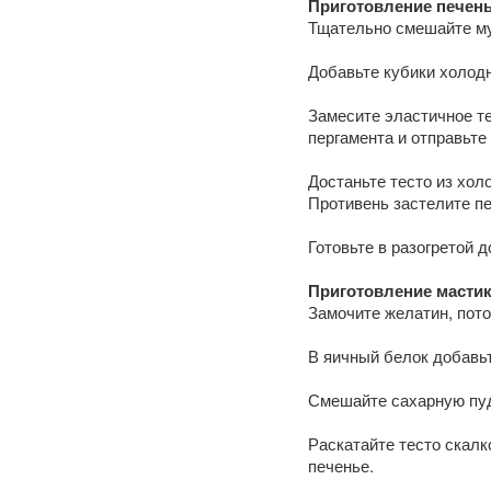
Приготовление печень
Тщательно смешайте мук
Добавьте кубики холодн
Замесите эластичное те
пергамента и отправьте
Достаньте тесто из хол
Противень застелите пе
Готовьте в разогретой д
Приготовление мастик
Замочите желатин, пото
В яичный белок добавь
Смешайте сахарную пуд
Раскатайте тесто скал
печенье.