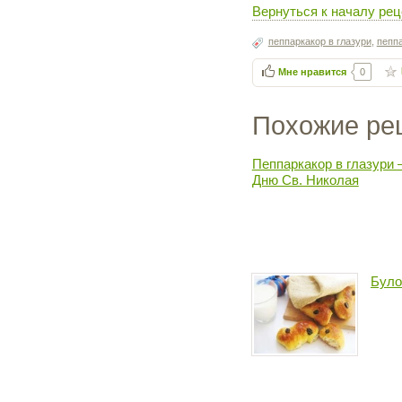
Вернуться к началу рец
пеппаркакор в глазури
,
пеппа
Мне нравится
0
Похожие ре
Пеппаркакор в глазури 
Дню Св. Николая
Було