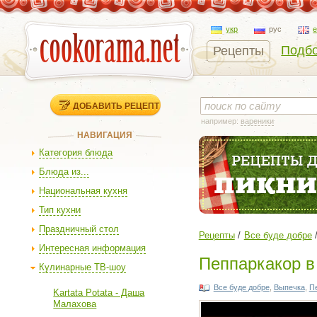
укр
рус
Подбо
Рецепты
ДОБАВИТЬ РЕЦЕПТ
например:
вареники
НАВИГАЦИЯ
Категория блюда
Блюда из...
Национальная кухня
Тип кухни
Праздничный стол
Рецепты
Все буде добре
Интересная информация
Пеппаркакор в
Кулинарные ТВ-шоу
Все буде добре
,
Выпечка
,
П
Kartata Potata - Даша
Малахова