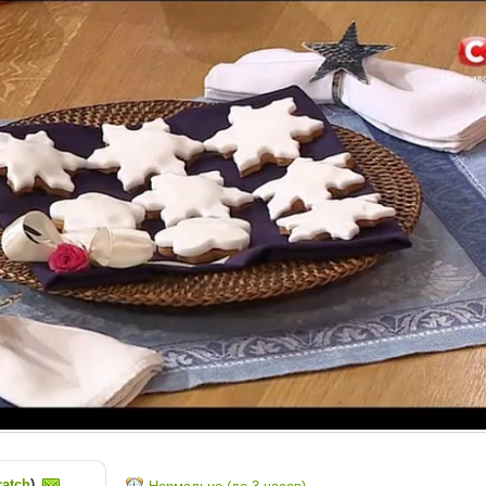
ratch
)