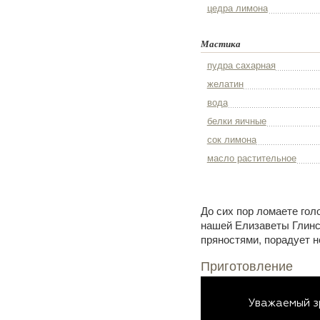
цедра лимона
Мастика
пудра сахарная
желатин
вода
белки яичные
сок лимона
масло растительное
До сих пор ломаете гол
нашей Елизаветы Глинс
пряностями, порадует н
Приготовление