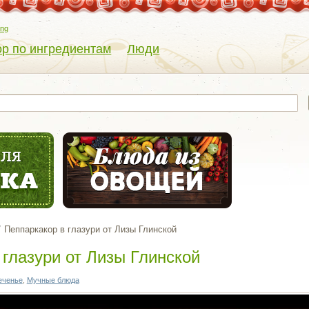
eng
р по ингредиентам
Люди
Пеппаркакор в глазури от Лизы Глинской
 глазури от Лизы Глинской
еченье
,
Мучные блюда