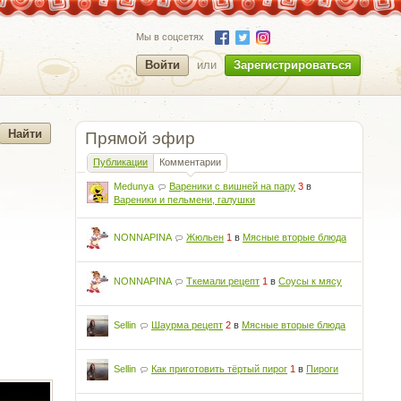
Мы в соцсетях
Войти
или
Зарегистрироваться
Прямой эфир
Публикации
Комментарии
Medunya
Вареники с вишней на пару
3
в
Вареники и пельмени, галушки
NONNAPINA
Жюльен
1
в
Мясные вторые блюда
NONNAPINA
Ткемали рецепт
1
в
Соусы к мясу
Sellin
Шаурма рецепт
2
в
Мясные вторые блюда
Sellin
Как приготовить тёртый пирог
1
в
Пироги