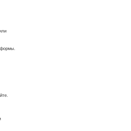
или
 формы.
йте.
и