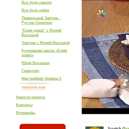
Все буде смачно
Все буде добре
Правильный Завтрак -
Руслан Сеничкин
"Едим дома!" с Юлией
Высоцкой
Завтрак с Юлией Высоцкой
Кулинарная школа «Едим
дома!»
Юлия Высоцкая
Смакуємо
МастерШеф Украина 5
показать еще
Новости проекта
Конкурсы
Флешмобы
Scratch (
Sc