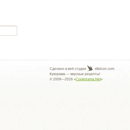
Сделано в веб-студии
stfalcon.com
Кукорама — вкусные рецепты!
© 2009—2026 «
Cookorama.Net
»