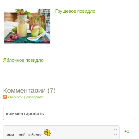
Грушевое повидло
Яблочное повидло
Комментарии (
7
)
свернуть
/
развернуть
+1
ммм… моё любимое!