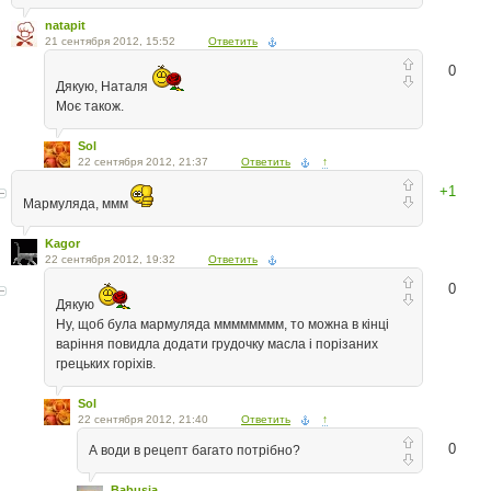
natapit
21 сентября 2012, 15:52
Ответить
0
Дякую, Наталя
Моє також.
Sol
22 сентября 2012, 21:37
Ответить
↑
+1
Мармуляда, ммм
Kagor
22 сентября 2012, 19:32
Ответить
0
Дякую
Ну, щоб була мармуляда мммммммм, то можна в кінці
варіння повидла додати грудочку масла і порізаних
грецьких горіхів.
Sol
22 сентября 2012, 21:40
Ответить
↑
0
А води в рецепт багато потрібно?
Babusja