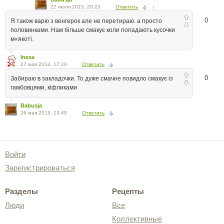
22 июля 2015, 20:23
Ответить
↑
0
Я також варю з венгерок але не перетираю. а просто
половинками. Нам більше смакує коли попадають кусочки
м«якоті.
Inesa
27 мая 2014, 17:20
Ответить
0
Забираю в закладочки. То дуже смачне повидло смакує із
гамбовцями, кіфликами
Babusja
26 мая 2015, 23:49
Ответить
Войти
Зарегистрироваться
Разделы
Рецепты
Люди
Все
Коллективные