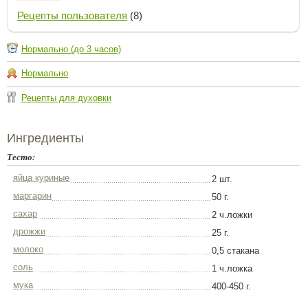
Рецепты пользователя
(8)
Нормально (до 3 часов)
Нормально
Рецепты для духовки
Ингредиенты
Тесто:
яйца куриные
2 шт.
маргарин
50 г.
сахар
2 ч.ложки
дрожжи
25 г.
молоко
0,5 стакана
соль
1 ч.ложка
мука
400-450 г.