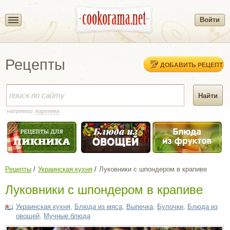
Войти
Рецепты
ДОБАВИТЬ РЕЦЕПТ
например:
вареники
Рецепты
Украинская кухня
Луковники с шпондером в крапиве
Луковники с шпондером в крапиве
Украинская кухня
,
Блюда из мяса
,
Выпечка
,
Булочки
,
Блюда из
овощей
,
Мучные блюда