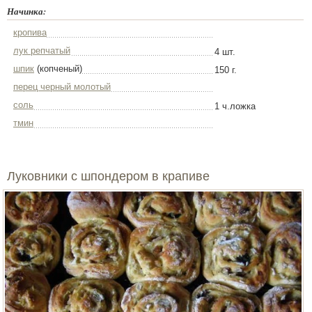
Начинка:
кропива
лук репчатый
4 шт.
шпик
(копченый)
150 г.
перец черный молотый
соль
1 ч.ложка
тмин
Луковники с шпондером в крапиве