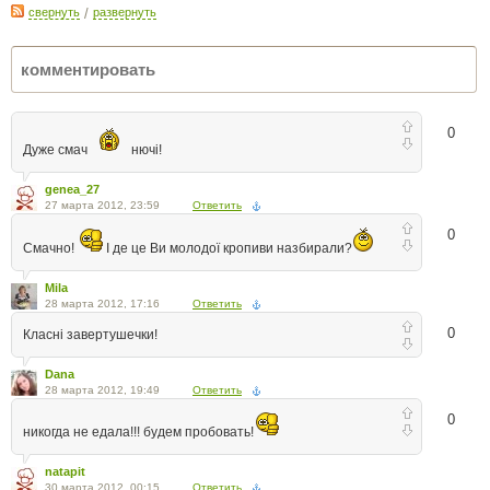
свернуть
/
развернуть
0
Дуже смач
нючі!
genea_27
27 марта 2012, 23:59
Ответить
0
Смачно!
І де це Ви молодої кропиви назбирали?
Mila
28 марта 2012, 17:16
Ответить
0
Класні завертушечки!
Dana
28 марта 2012, 19:49
Ответить
0
никогда не едала!!! будем пробовать!
natapit
30 марта 2012, 00:15
Ответить