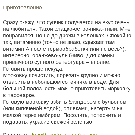
Приготовление
Сразу скажу, что супчик получается на вкус очень
на любителя. Такой сладко-остро-пикантный. Мне
понравился, но не до дрожи в коленках. Спокойно
так, витаминно (точно не знаю, сдыхает там
витамин А после термообработки или не весь?),
интересно, оранжево-улыбчиво. Для смены
привычного супного репертуара – вполне.
Готовить проще некуда.
Морковку почистить, порезать крупно и можно
отварить в небольшом сотейнике в воде. Для
большей полезности можно приготовить морковку
в пароварке.
Готовую морковку взбить блэндером с бульоном
(или кипяченой водой), сливками, натертым на
мелкой терке имбирем. Посолить, поперчить и
подавать, украсив свежей зеленью.
Рецепт от
life-with-knife.livejournal.com