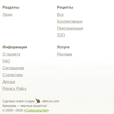
Разделы
Рецепты
Люди
Все
Коллективные
Персональные
ТОП
Информация
Услуги
О проекте
Реклама
FAQ
Соглашение
Статистика
Друзья
Privacy Policy
Сделано в веб-студии
stfalcon.com
Кукорама — вкусные рецепты!
© 2009—2026 «
Cookorama.Net
»