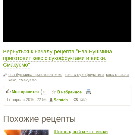
Вернуться к началу рецепта "Ева Бушмина
приготовит кекс с сухофруктами и виски.
Смакуємо"
ева бушмина приготовит кекс
,
кекс с сухофруктами
,
кекс с виски
,
кекс
,
смакуємо
Мне нравится
В избранное
0
17 апреля 2016, 22:56
Scratch
1330
Похожие рецепты
Шоколадный кекс с виски