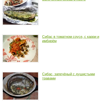
Сибас в томатном соусе, с карри и
имбирём
Сибас, запечёный с душистыми
травами