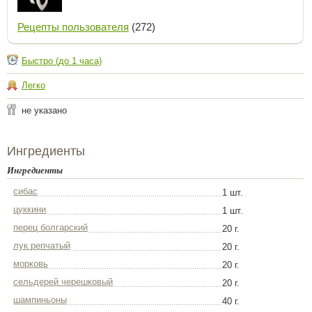
Рецепты пользователя
(272)
Быстро (до 1 часа)
Легко
не указано
Ингредиенты
Ингредиенты
сибас
1 шт.
цуккини
1 шт.
перец болгарский
20 г.
лук репчатый
20 г.
морковь
20 г.
сельдерей черешковый
20 г.
шампиньоны
40 г.