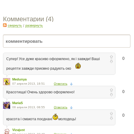
Комментарии (
4
)
свернуть
/
развернуть
0
Супер! Усе дуже красиво оформлено, як і завжди! Ваші
рецепти завжди приємно радують око
Medunya
07 апреля 2013, 18:51
Ответить
0
Красотища! Очень здорово оформлено!
MariaS
08 апреля 2013, 08:55
Ответить
0
красота і смакота поєднані
молодець!
Vizajust