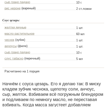
сыр грано падано
10 г.
рис нероне
(вареный)
2 ст.ложки
Соус цезарь:
желтки яичные
1 шт.
масло растительное
60 мл
чеснок
(зубок)
1 шт.
анчоусы
(филе)
1 шт.
сыр грано падано
10 г.
соус табаско
(перечный)
5 мл
Расчитанно на 1 порция
Начнём с соуса цезарь. Его я делаю так: В миску
кладем зубчик чеснока, щепотку соли, анчоус,
сыр, желток. Взбиваем всё погружным блендером
и подливаем по немногу масло, не переставая
взбивать. Когда масса загустеет добавляем