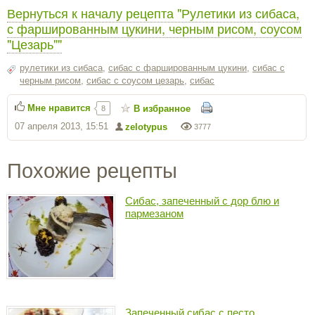
Вернуться к началу рецепта "Рулетики из сибаса,
с фаршированным цукини, черным рисом, соусом
"Цезарь""
рулетики из сибаса
,
сибас с фаршированным цукини
,
сибас с
черным рисом
,
сибас с соусом цезарь
,
сибас
Мне нравится
В избранное
8
07 апреля 2013, 15:51
zelotypus
3777
Похожие рецепты
Сибас, запеченный с дор блю и
пармезаном
Запеченный сибас с песто