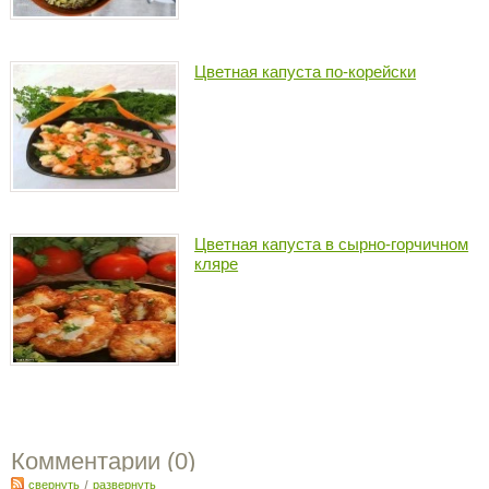
Цветная капуста по-корейски
Цветная капуста в сырно-горчичном
кляре
Комментарии (
0
)
свернуть
/
развернуть