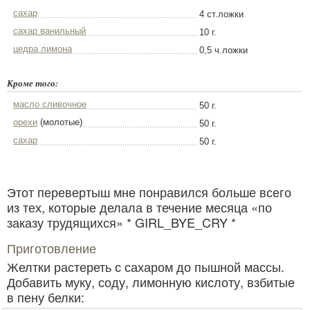
сахар
4 ст.ложки
сахар ванильный
10 г.
цедра лимона
0,5 ч.ложки
Кроме того:
масло сливочное
50 г.
орехи
(молотые)
50 г.
сахар
50 г.
Этот перевертыш мне понравился больше всего
из тех, которые делала в течение месяца «по
заказу трудящихся» * GIRL_BYE_CRY *
Приготовление
Желтки растереть с сахаром до пышной массы.
Добавить муку, соду, лимонную кислоту, взбитые
в пену белки: