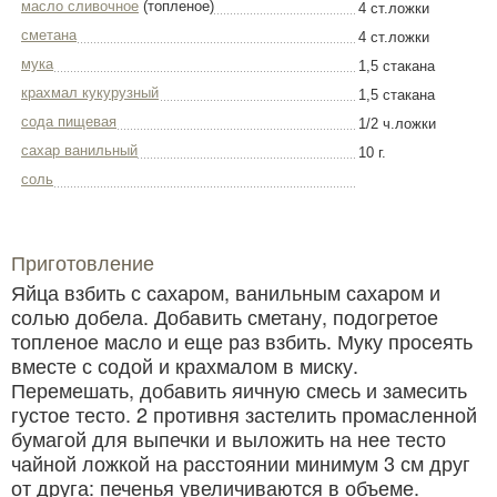
масло сливочное
(топленое)
4 ст.ложки
сметана
4 ст.ложки
мука
1,5 стакана
крахмал кукурузный
1,5 стакана
сода пищевая
1/2 ч.ложки
сахар ванильный
10 г.
соль
Приготовление
Яйца взбить с сахаром, ванильным сахаром и
солью добела. Добавить сметану, подогретое
топленое масло и еще раз взбить. Муку просеять
вместе с содой и крахмалом в миску.
Перемешать, добавить яичную смесь и замесить
густое тесто. 2 противня застелить промасленной
бумагой для выпечки и выложить на нее тесто
чайной ложкой на расстоянии минимум 3 см друг
от друга: печенья увеличиваются в объеме.