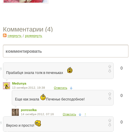
Комментарии (
4
)
свернуть
/
развернуть
0
Прабабця знала толк в печеньках
Medunya
13 октября 2012, 19:38
Ответить
0
Еще как знала
Печенье бесподобное!
porosolka
14 октября 2012, 07:16
Ответить
↑
0
Вкусно и просто!