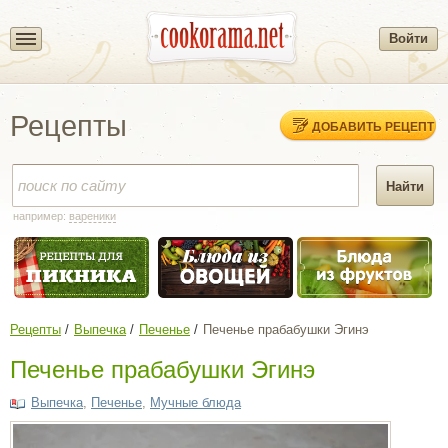
Войти
Рецепты
ДОБАВИТЬ РЕЦЕПТ
например:
вареники
Рецепты
Выпечка
Печенье
Печенье прабабушки Эгинэ
Печенье прабабушки Эгинэ
Выпечка
,
Печенье
,
Мучные блюда