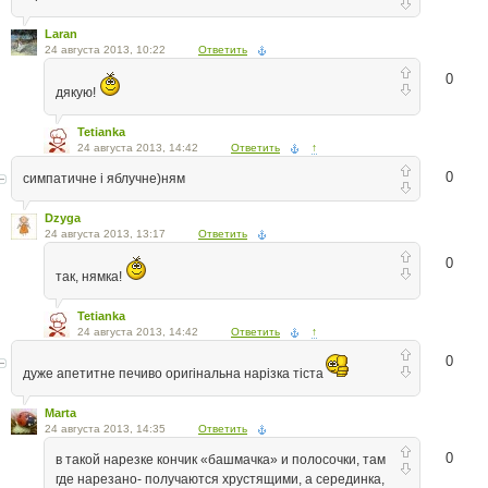
Laran
24 августа 2013, 10:22
Ответить
0
дякую!
Tetianka
24 августа 2013, 14:42
Ответить
↑
0
симпатичне і яблучне)ням
Dzyga
24 августа 2013, 13:17
Ответить
0
так, нямка!
Tetianka
24 августа 2013, 14:42
Ответить
↑
0
дуже апетитне печиво оригінальна нарізка тіста
Marta
24 августа 2013, 14:35
Ответить
0
в такой нарезке кончик «башмачка» и полосочки, там
где нарезано- получаются хрустящими, а серединка,