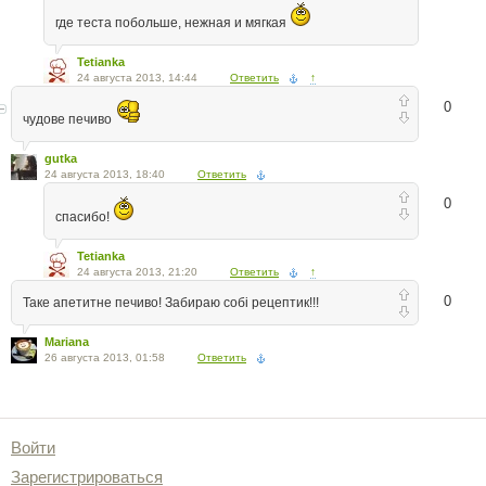
где теста побольше, нежная и мягкая
Tetianka
24 августа 2013, 14:44
Ответить
↑
0
чудове печиво
gutka
24 августа 2013, 18:40
Ответить
0
спасибо!
Tetianka
24 августа 2013, 21:20
Ответить
↑
0
Таке апетитне печиво! Забираю собі рецептик!!!
Mariana
26 августа 2013, 01:58
Ответить
Войти
Зарегистрироваться