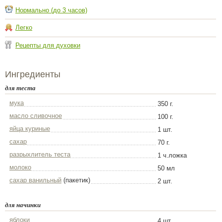
Нормально (до 3 часов)
Легко
Рецепты для духовки
Ингредиенты
для теста
мука
350 г.
масло сливочное
100 г.
яйца куриные
1 шт.
сахар
70 г.
разрыхлитель теста
1 ч.ложка
молоко
50 мл
сахар ванильный
(пакетик)
2 шт.
для начинки
яблоки
4 шт.