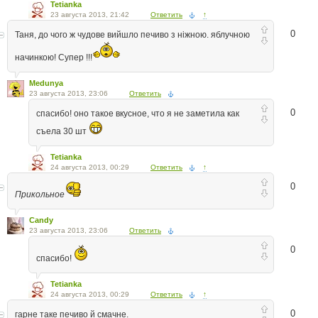
Tetianka
23 августа 2013, 21:42
Ответить
↑
0
Таня, до чого ж чудове вийшло печиво з ніжною. яблучною
начинкою! Супер !!!
Medunya
23 августа 2013, 23:06
Ответить
0
спасибо! оно такое вкусное, что я не заметила как
съела 30 шт
Tetianka
24 августа 2013, 00:29
Ответить
↑
0
Прикольное
Candy
23 августа 2013, 23:06
Ответить
0
спасибо!
Tetianka
24 августа 2013, 00:29
Ответить
↑
0
гарне таке печиво й смачне.