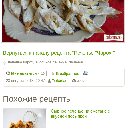
Вернуться к началу рецепта "Печенье "Чарох""
печенье чарох
,
яблочное печенье
,
печенье
Мне нравится
В избранное
10
23 августа 2013, 20:47
Tetianka
3206
Похожие рецепты
Сырное печенье на сметане с
вкусной посыпкой