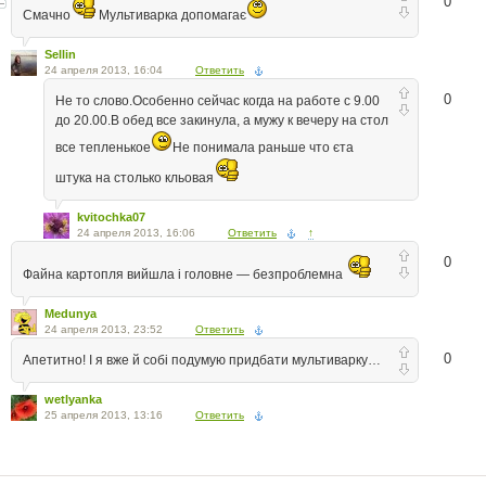
0
Смачно
Мультиварка допомагає
Sellin
24 апреля 2013, 16:04
Ответить
0
Не то слово.Особенно сейчас когда на работе с 9.00
до 20.00.В обед все закинула, а мужу к вечеру на стол
все тепленькое
Не понимала раньше что єта
штука на столько кльовая
kvitochka07
24 апреля 2013, 16:06
Ответить
↑
0
Файна картопля вийшла і головне — безпроблемна
Medunya
24 апреля 2013, 23:52
Ответить
0
Апетитно! І я вже й собі подумую придбати мультиварку…
wetlyanka
25 апреля 2013, 13:16
Ответить