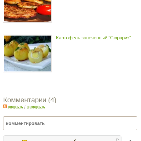
Картофель запеченный "Сюрприз"
Комментарии (
4
)
свернуть
/
развернуть