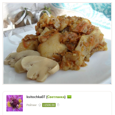
kvitochka07 (
Светланка
)
Рейтинг
+1506.00