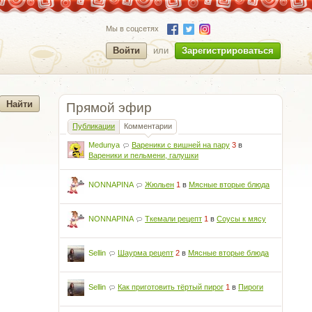
Мы в соцсетях
Войти
или
Зарегистрироваться
Прямой эфир
Публикации
Комментарии
Medunya
Вареники с вишней на пару
3
в
Вареники и пельмени, галушки
NONNAPINA
Жюльен
1
в
Мясные вторые блюда
NONNAPINA
Ткемали рецепт
1
в
Соусы к мясу
Sellin
Шаурма рецепт
2
в
Мясные вторые блюда
Sellin
Как приготовить тёртый пирог
1
в
Пироги