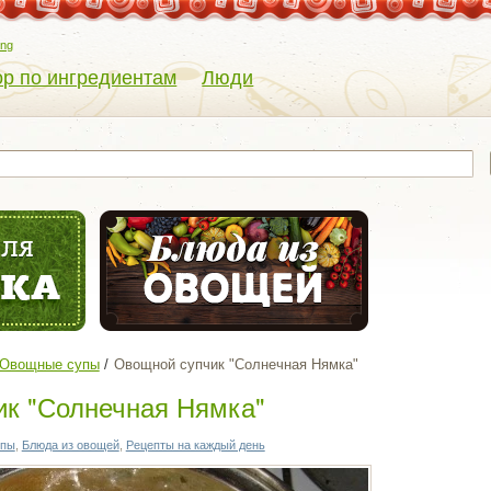
eng
р по ингредиентам
Люди
Овощные супы
Овощной супчик "Солнечная Нямка"
к "Солнечная Нямка"
упы
,
Блюда из овощей
,
Рецепты на каждый день