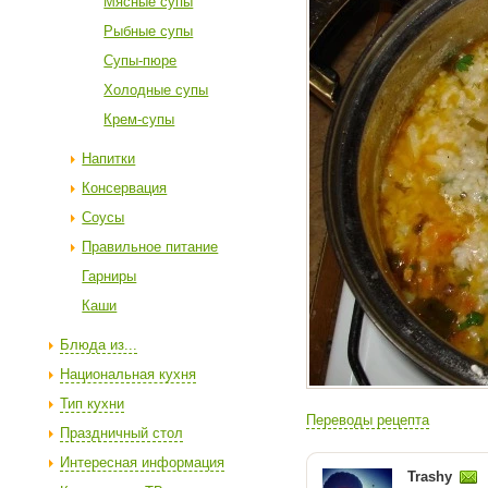
Мясные супы
Рыбные супы
Супы-пюре
Холодные супы
Крем-супы
Напитки
Консервация
Соусы
Правильное питание
Гарниры
Каши
Блюда из...
Национальная кухня
Тип кухни
Переводы рецепта
Праздничный стол
Интересная информация
Trashy