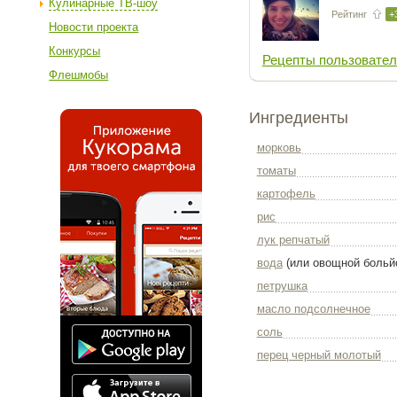
Кулинарные ТВ-шоу
Рейтинг
+
Новости проекта
Конкурсы
Рецепты пользовател
Флешмобы
Ингредиенты
морковь
томаты
картофель
рис
лук репчатый
вода
(или овощной больй
петрушка
масло подсолнечное
соль
перец черный молотый