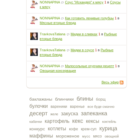
NONNAPINA
Соус "Искандер" к мясу
1
в
Соусы
к мясу
NONNAPINA
Как готовить ленивые голубцы
1
в
Мясные вторые блюда
TravkovaTatiana
Мидии в сливках
1
в
Рыбные
вторые блюда
TravkovaTatiana
Мидии в соусе
1
в
Рыбные
вторые блюда
NONNAPINA
Малосольные огурчики рецепт
1
в
Овощная консервация
Весь эфир
блины
баклажаны
блинчики
борщ
булочки
вареники
варенье
все буде смачно
десерт
запеканка
закуска
желе
кекс
картофель
кексы
кабачки
коктейль
курица
котлеты
конкурс
кофе
крем-суп
маффины
мороженое
мясо
мусс
овощной