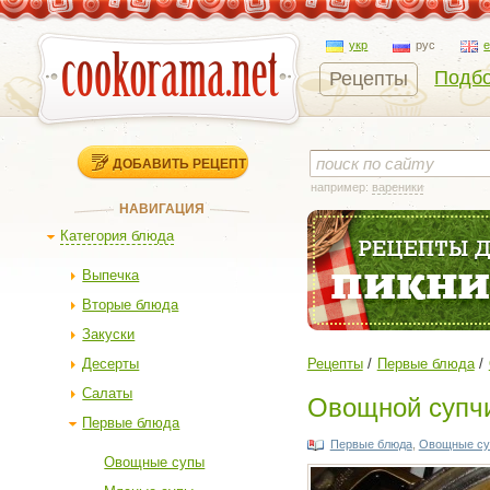
укр
рус
Подбо
Рецепты
ДОБАВИТЬ РЕЦЕПТ
например:
вареники
НАВИГАЦИЯ
Категория блюда
Выпечка
Вторые блюда
Закуски
Десерты
Рецепты
Первые блюда
Салаты
Овощной супчи
Первые блюда
Первые блюда
,
Овощные с
Овощные супы