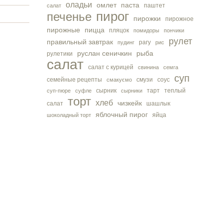
оладьи
омлет
паста
паштет
салат
пирог
печенье
пирожки
пирожное
пирожные
пицца
пляцок
помидоры
пончики
рулет
правильный завтрак
рагу
пудинг
рис
руслан сеничкин
рыба
рулетики
салат
салат с курицей
свинина
семга
суп
семейные рецепты
смузи
соус
смакуємо
сырник
тарт
теплый
суп-пюре
суфле
сырники
торт
хлеб
чизкейк
салат
шашлык
яблочный пирог
яйца
шоколадный торт