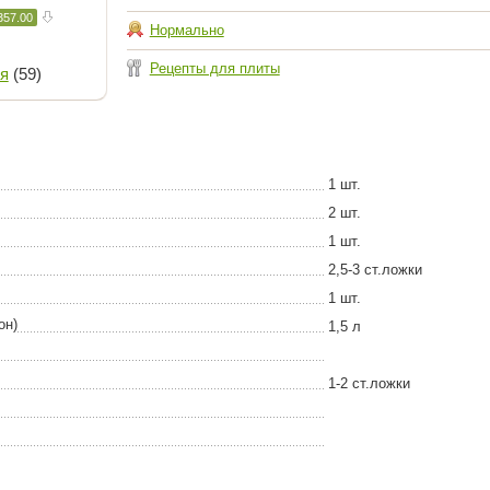
357.00
Нормально
Рецепты для плиты
я
(59)
1 шт.
2 шт.
1 шт.
2,5-3 ст.ложки
1 шт.
он)
1,5 л
1-2 ст.ложки