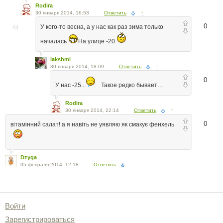
Rodira
30 января 2014, 16:53
Ответить
↑
0
У кого-то весна, а у нас как раз зима только
началась
На улице -20
lakshmi
30 января 2014, 18:09
Ответить
↑
0
У нас -25...
Такое редко бывает…
Rodira
30 января 2014, 22:14
Ответить
↑
0
вітамінний салат! а я навіть не уявляю як смакує фенхель
Dzyga
05 февраля 2014, 12:18
Ответить
Войти
Зарегистрироваться