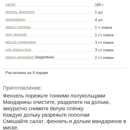
салат
100 г.
зелень фенхеля
1 шт.
мандарины
4 шт.
зерна горчицы
1 ч.ложка
мед жидкий
1 ст.ложка
масло оливковое
3 ст.ложки
сок апельсина
3 ст.ложки
орехи кедровые
(кедровые)
2 ст.ложки
Расчитанно на 4 порции
Приготовление:
Фенхель порежьте тонкими полукольцами
Мандарины очистите, разделите на дольки,
аккуратно снимите белую плёнку
Каждую дольку разрежьте пополам
Смешайте салат, фенхель и дольки мандаринов в
миске.