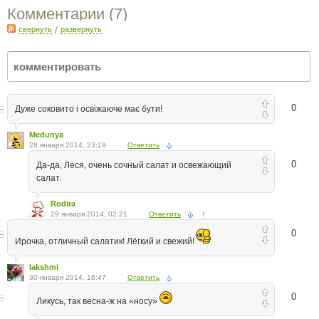
Комментарии (
7
)
свернуть
/
развернуть
0
Дуже соковито і освіжаюче має бути!
Medunya
28 января 2014, 23:19
Ответить
0
Да-да, Леся, очень сочный салат и освежающий
салат.
Rodira
29 января 2014, 02:21
Ответить
↑
0
Ирочка, отличный салатик! Лёгкий и свежий!
lakshmi
30 января 2014, 16:47
Ответить
0
Ликусь, так весна-ж на «носу»