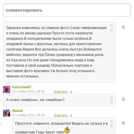
0
Заранее извеняюсь за главное фото.Салат-импровизация
и очень по моему удачная.Просто гости нагрянули
нежданно.В холодильнике была только колбаса.В
кладовой-банка с фасолью, куплена для приготовления
салатика Марии.Все делалось очень быстро.Взбивался
майонез, жарился лук.Пачка сухариков у мальчиков ушла
из под носа.Но они даже обрадовались когда к пиву
поставила я свой шедевр.Обязательно повторю и
выставлю фото красивее.Уж больно хочу услышать
мнение остальных.
kvitochka07
21 ноября 2012, 09:32
Ответить
0
А точно «хижЫна», не «хижИна»?
MariaS
21 ноября 2012, 09:34
Ответить
0
Простите, извините, исправляю! Видать не сильна я в
грамматике.Годы берут свое