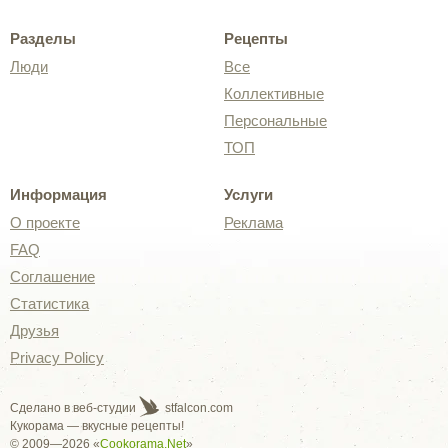
Разделы
Рецепты
Люди
Все
Коллективные
Персональные
ТОП
Информация
Услуги
О проекте
Реклама
FAQ
Соглашение
Статистика
Друзья
Privacy Policy
Сделано в веб-студии
stfalcon.com
Кукорама — вкусные рецепты!
© 2009—2026 «
Cookorama.Net
»