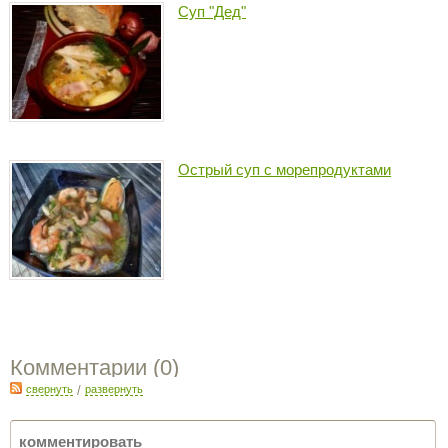
Суп "Дед"
Острый суп с морепродуктами
Комментарии (
0
)
свернуть
/
развернуть