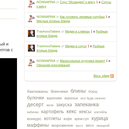
NONNAPINA
Соус "Искандер" к мясу
1
в
Соусы
к мясу
NONNAPINA
Как готовить ленивые голубцы
1
в
Мясные вторые блюда
TravkovaTatiana
Мидии в сливках
1
в
Рыбные
вторые блюда
ый и
TravkovaTatiana
Мидии в соусе
1
в
Рыбные
птов с
вторые блюда
NONNAPINA
Малосольные огурчики рецепт
1
в
Овощная консервация
Весь эфир
блины
баклажаны
блинчики
борщ
булочки
вареники
варенье
все буде смачно
десерт
запеканка
закуска
желе
кекс
картофель
кексы
кабачки
коктейль
курица
котлеты
конкурс
кофе
крем-суп
маффины
мороженое
мясо
мусс
овощной