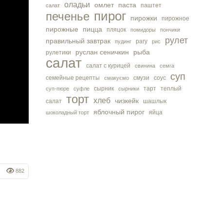
оладьи
омлет
паста
паштет
салат
пирог
печенье
пирожки
пирожное
пирожные
пицца
пляцок
помидоры
пончики
рулет
правильный завтрак
рагу
пудинг
рис
руслан сеничкин
рыба
рулетики
салат
салат с курицей
свинина
семга
суп
семейные рецепты
смузи
соус
смакуємо
сырник
тарт
теплый
суп-пюре
суфле
сырники
торт
хлеб
чизкейк
салат
шашлык
яблочный пирог
яйца
шоколадный торт
h
882