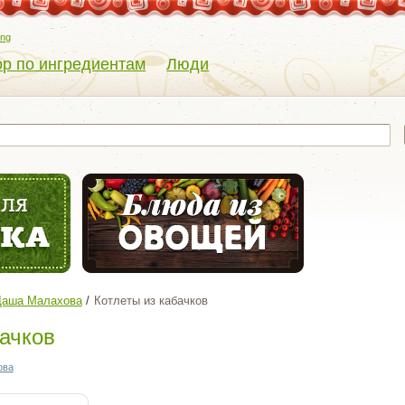
eng
р по ингредиентам
Люди
- Даша Малахова
Котлеты из кабачков
бачков
ова