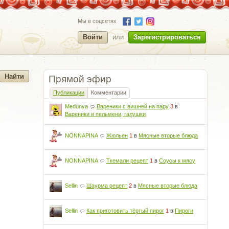
Мы в соцсетях
Войти
или
Зарегистрироваться
Прямой эфир
Публикации
Комментарии
Medunya
Вареники с вишней на пару
3
в
Вареники и пельмени, галушки
NONNAPINA
Жюльен
1
в
Мясные вторые блюда
NONNAPINA
Ткемали рецепт
1
в
Соусы к мясу
Sellin
Шаурма рецепт
2
в
Мясные вторые блюда
Sellin
Как приготовить тёртый пирог
1
в
Пироги