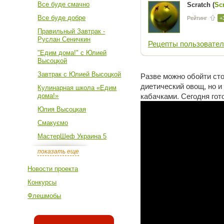
Все буде смачно
Scratch (
Sc
Все буде добре
Рейтинг
+
Правильный Завтрак -
Руслан Сеничкин
Рецепты пользовател
"Едим дома!" с Юлией
Высоцкой
Завтрак с Юлией Высоцкой
Разве можно обойти сто
диетический овощ, но 
Кулинарная школа «Едим
кабачками. Сегодня гот
дома!»
Юлия Высоцкая
Смакуємо
МастерШеф Украина 5
показать еще
Новости проекта
Конкурсы
Флешмобы