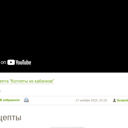
епта "Котлеты из кабачков"
ы
В избранное
17 ноября 2015, 01:01
Scratc
цепты