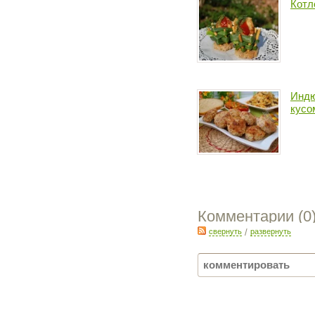
Котл
Индю
кусо
Комментарии (
0
свернуть
/
развернуть