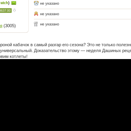
ratch
)
не указано
3637.00
не указано
не указано
я
(3005)
роной кабачок в самый разгар его сезона? Это не только полезн
и универсальный. Доказательство этому — неделя Дашиных реце
овим котлеты!