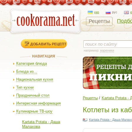
укр
рус
Подбо
Рецепты
ДОБАВИТЬ РЕЦЕПТ
например:
вареники
НАВИГАЦИЯ
Категория блюда
Блюда из...
Национальная кухня
Тип кухни
Праздничный стол
Рецепты
Kartata Potata 
Интересная информация
Котлеты из ка
Кулинарные ТВ-шоу
Kartata Potata - Даша Малах
Kartata Potata - Даша
Малахова