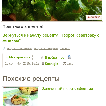
Приятного аппетита!
Вернуться к началу рецепта "Творог к завтраку с
зеленью"
творог с зеленью
,
творог к завтраку
,
творог
Мне нравится
В избранное
7
15 сентября 2015, 15:12
Koenigin
1581
Похожие рецепты
Запеченный творог с яблоками