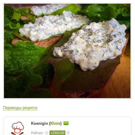
Переводы рецепта
Koenigin (
Юлія
)
Рейтинг
+2303.00