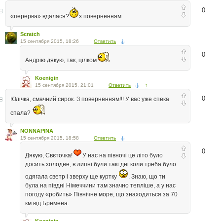
0
«перерва» вдалася?
з поверненням.
Scratch
15 сентября 2015, 18:26
Ответить
0
Андрію дякую, так, цілком
Koenigin
15 сентября 2015, 21:01
Ответить
↑
0
Юлічка, смачний сирок. З поверненням!!! У вас уже спека
спала?
NONNAPINA
15 сентября 2015, 18:58
Ответить
0
Дякую, Свєточка!
У нас на півночі це літо було
досить холодне, в липні були такі дні коли треба було
одягала светр і зверху ще куртку
. Знаю, що ти
була на півдні Німеччини там значно тепліше, а у нас
погоду «робить» Північне море, що знаходиться за 70
км від Бремена.
Koenigin