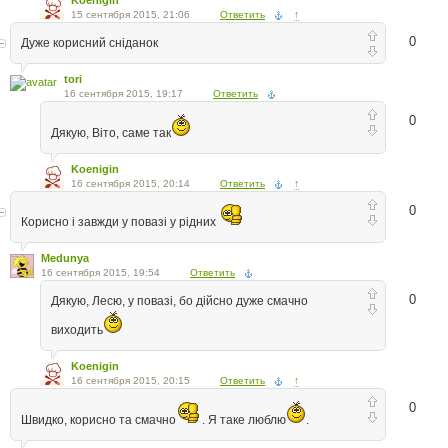
15 сентября 2015, 21:06
Ответить
↑
0
Дуже корисний сніданок
tori
16 сентября 2015, 19:17
Ответить
0
Дякую, Віто, саме так
Koenigin
16 сентября 2015, 20:14
Ответить
↑
0
Корисно і завжди у повазі у рідних
Medunya
16 сентября 2015, 19:54
Ответить
0
Дякую, Лесю, у повазі, бо дійсно дуже смачно
виходить
Koenigin
16 сентября 2015, 20:15
Ответить
↑
0
Швидко, корисно та смачно
. Я таке люблю
.