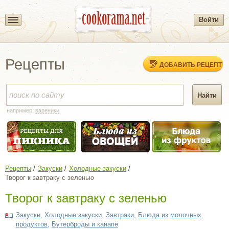
Войти
Рецепты
ДОБАВИТЬ РЕЦЕПТ
например:
вареники
Рецепты
Закуски
Холодные закуски
Творог к завтраку с зеленью
Творог к завтраку с зеленью
Закуски
,
Холодные закуски
,
Завтраки
,
Блюда из молочных
продуктов
,
Бутерброды и канапе