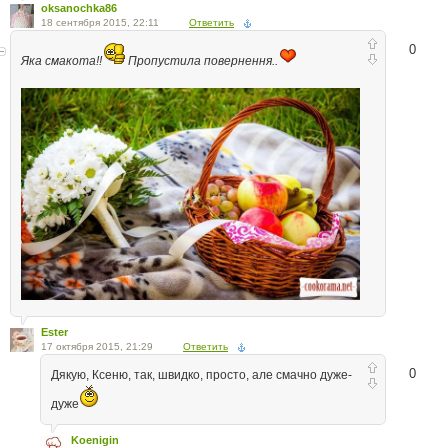
oksanochka86
18 сентября 2015, 22:11
Ответить
0
Яка смакота!!
Пропустила повернення..
Ester
17 октября 2015, 21:29
Ответить
0
Дякую, Ксеню, так, швидко, просто, але смачно дуже-
дуже
Koenigin