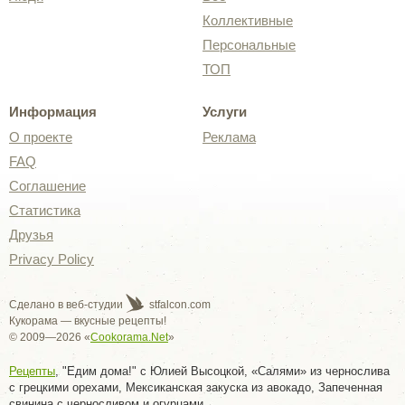
Коллективные
Персональные
ТОП
Информация
Услуги
О проекте
Реклама
FAQ
Соглашение
Статистика
Друзья
Privacy Policy
Сделано в веб-студии
stfalcon.com
Кукорама — вкусные рецепты!
© 2009—2026 «
Cookorama.Net
»
Рецепты
, "Едим дома!" с Юлией Высоцкой, «Салями» из чернослива
с грецкими орехами, Мексиканская закуска из авокадо, Запеченная
свинина с черносливом и огурцами