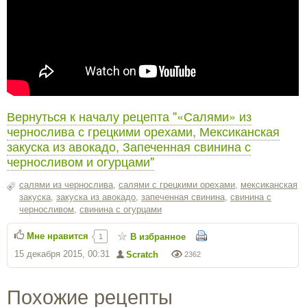
Вернуться к началу рецепта "«Салями» из
чернослива с грецкими орехами, Мексиканская
закуска из авокадо, Запеченная свинина с
черносливом и огурцами"
салями из чернослива
,
салями с грецкими орехами
,
мексиканская
закуска
,
закуска из авокадо
,
запеченная свинина
,
свинина с
черносливом
,
свинина с огурцами
Мне нравится
В избранное
1
15 декабря 2015, 00:31
Scratch
2362
Похожие рецепты