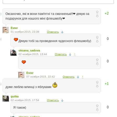
+2
Оксаночко, які ж вони пам'ятні та смачненькі!!❤ дякую за
подарунок для нашого міні флешмобу❤
Ester
01 ноября 2015, 23:38
Ответить
0
Дякую тобі за проведення чудесного флешмобу)
oksana_sadova
02 ноября 2015, 13:44
Ответить
↑
0
Ester
07 ноября 2015, 22:42
Ответить
↑
+1
дуже люблю млинці з яблуками
gutka
02 ноября 2015, 17:54
Ответить
0
Я також)