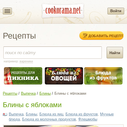
Войти
Рецепты
ДОБАВИТЬ РЕЦЕПТ
например:
вареники
Рецепты
Выпечка
Блины
Блины с яблоками
Блины с яблоками
Выпечка
,
Блины
,
Блюда из яиц
,
Блюда из фруктов
,
Мучные
блюда
,
Блюда из молочных продуктов
,
Флешмобы