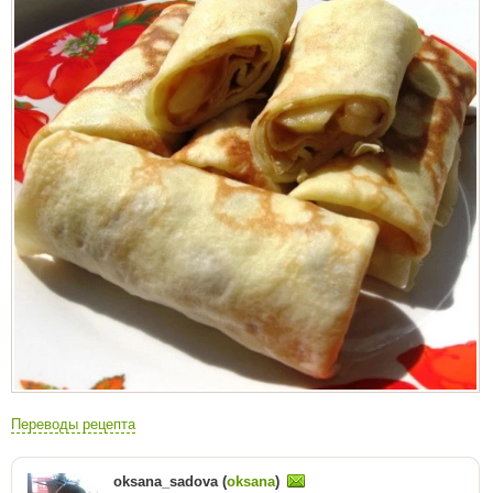
Переводы рецепта
oksana_sadova (
oksana
)