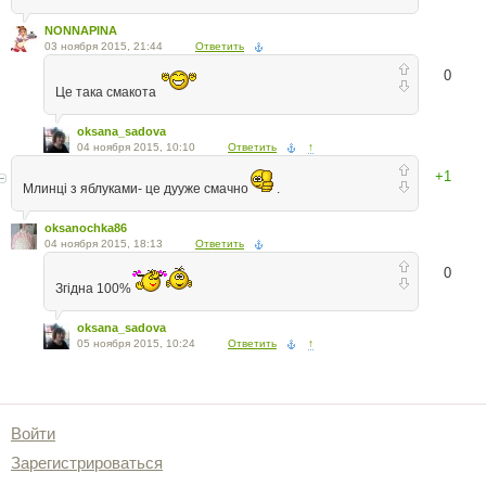
NONNAPINA
03 ноября 2015, 21:44
Ответить
0
Це така смакота
oksana_sadova
04 ноября 2015, 10:10
Ответить
↑
+1
Млинці з яблуками- це дууже смачно
.
oksanochka86
04 ноября 2015, 18:13
Ответить
0
Згідна 100%
oksana_sadova
05 ноября 2015, 10:24
Ответить
↑
Войти
Зарегистрироваться