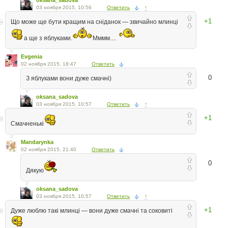
oksana_sadova
03 ноября 2015, 10:56
Ответить
↑
+1
Що може ще бути кращим на сніданок — звичайно млинці
а ще з яблуками.
Мммм....
Evgenia
02 ноября 2015, 18:47
Ответить
0
З яблуками вони дуже смачні)
oksana_sadova
03 ноября 2015, 10:57
Ответить
↑
+1
Смачненькі
Mandarynka
02 ноября 2015, 21:40
Ответить
0
Дякую
oksana_sadova
03 ноября 2015, 10:57
Ответить
↑
+1
Дуже люблю такі млинці — вони дуже смачні та соковиті