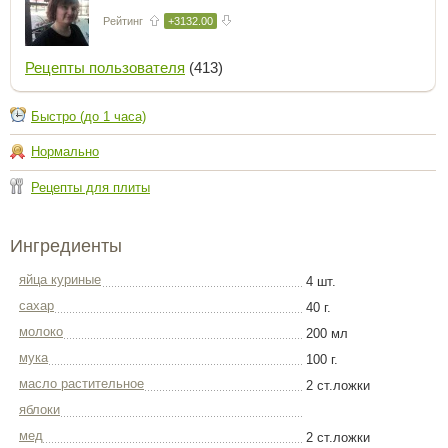
Рейтинг
+3132.00
Рецепты пользователя
(413)
Быстро (до 1 часа)
Нормально
Рецепты для плиты
Ингредиенты
яйца куриные
4 шт.
сахар
40 г.
молоко
200 мл
мука
100 г.
масло растительное
2 ст.ложки
яблоки
мед
2 ст.ложки