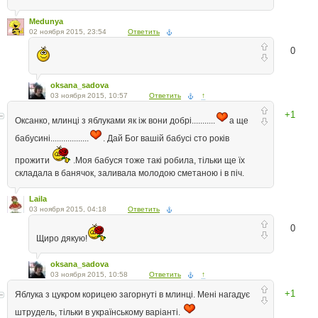
Medunya
02 ноября 2015, 23:54
Ответить
0
oksana_sadova
03 ноября 2015, 10:57
Ответить
↑
+1
Оксанко, млинці з яблуками як іж вони добрі...........
а ще
бабусині..................
. Дай Бог вашій бабусі сто років
прожити
.Моя бабуся тоже такі робила, тільки ще їх
складала в банячок, заливала молодою сметаною і в піч.
Laila
03 ноября 2015, 04:18
Ответить
0
Щиро дякую!
oksana_sadova
03 ноября 2015, 10:58
Ответить
↑
+1
Яблука з цукром корицею загорнуті в млинці. Мені нагадує
штрудель, тільки в українському варіанті.