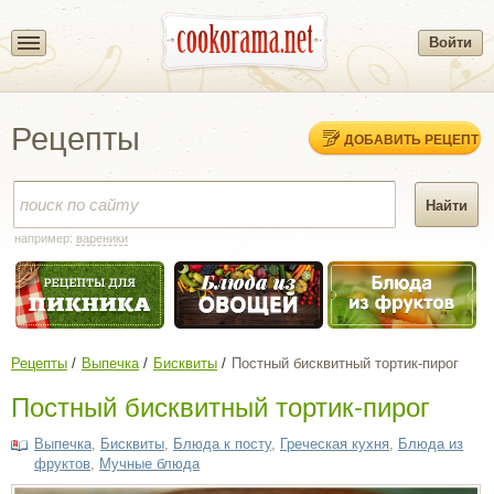
Войти
Рецепты
ДОБАВИТЬ РЕЦЕПТ
например:
вареники
Рецепты
Выпечка
Бисквиты
Постный бисквитный тортик-пирог
Постный бисквитный тортик-пирог
Выпечка
,
Бисквиты
,
Блюда к посту
,
Греческая кухня
,
Блюда из
фруктов
,
Мучные блюда