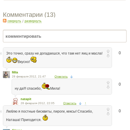
Комментарии (
13
)
свернуть
/
развернуть
0
Это точно, сразу не догадаешся, что там нет яиц и масла!
Вкусно!
Mila
28 февраля 2012, 21:47
Ответить
0
ну да!!! спасибо,
Мила!
natapit
28 февраля 2012, 22:05
Ответить
↑
0
Люблю я постные бисквиты, пироги, кексы! Спасибо,
Наташа! Пригодится.