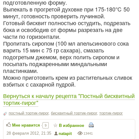
подготовленную форму.
Выпекать в прогретой духовке при 175-180℃ 50
минут, готовность проверить лучинкой.
Готовый бисквит полностью остудить, подрезать
бока и освободив от формы разрезать на две
части по горизонтали.
Пропитать сиропом (100 мл апельсинового сока
варить 15 мин с 75 гр сахара), смазать
подогретым джемом, верх полить сиропом и
посыпать поджаренными миндальными
пластинками.
Можно приготовить крем из растительных сливок
взбитых с сахарной пудрой.
Вернуться к началу рецепта "Постный бисквитный
тортик-пирог"
постный тортик-пирог
,
бисквитный тортик-пирог
,
тортик-пирог
Мне нравится
В избранное
9
28 февраля 2012, 21:35
natapit
13441