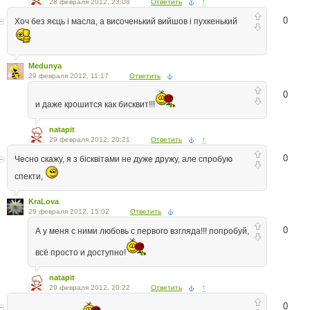
28 февраля 2012, 23:08
Ответить
↑
0
Хоч без яєць і масла, а височенький вийшов і пухкенький
Medunya
29 февраля 2012, 11:17
Ответить
0
и даже крошится как бисквит!!!
natapit
29 февраля 2012, 20:21
Ответить
↑
0
Чесно скажу, я з бісквітами не дуже дружу, але спробую
спекти,
KraLova
29 февраля 2012, 15:02
Ответить
0
А у меня с ними любовь с первого взгляда!!! попробуй,
всё просто и доступно!
natapit
29 февраля 2012, 20:22
Ответить
↑
0