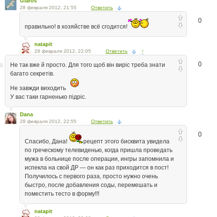
Glaros
28 февраля 2012, 21:55
Ответить
0
правильно! в хозяйстве всё сгодится!
natapit
28 февраля 2012, 22:05
Ответить
↑
0
Не так вже й просто. Для того щоб він виріс треба знати
багато секретів.
Не завжди виходить
У вас таки гарненько підріс.
Dana
28 февраля 2012, 22:55
Ответить
0
Спасибо, Дана!
рецепт этого бисквита увидела
по греческому телевиденью, когда пришла проведать
мужа в больнице после операции, ингры запомнила и
испекла на свой ДР — он как раз приходится в пост!
Получилось с первого раза, просто нужно очень
быстро, после добавления соды, перемешать и
поместить тесто в форму!!!
natapit