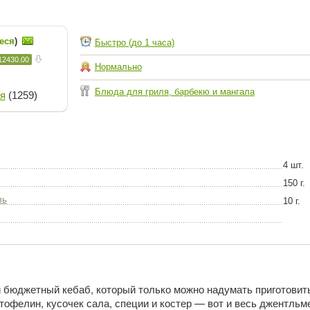
еся
)
Быстро (до 1 часа)
12430.00
Нормально
Блюда для гриля, барбекю и мангала
я
(1259)
4 шт.
150 г.
ль
10 г.
 бюджетный кебаб, который только можно надумать приготовит
тофелин, кусочек сала, специи и костер — вот и весь джентльм