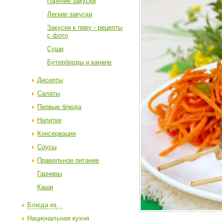
Горячие закуски
Легкие закуски
Закуски к пиву - рецепты
с фото
Суши
Бутерброды и канапе
Десерты
Салаты
Первые блюда
Напитки
Консервация
Соусы
Правильное питание
Гарниры
Каши
Блюда из...
Национальная кухня