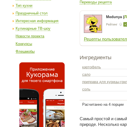
Переводы рецепта
Тип кухни
Праздничный стол
Medunya (
Л
Интересная информация
Рейтинг
+
Кулинарные ТВ-шоу
Новости проекта
Рецепты пользовател
Конкурсы
Флешмобы
Ингредиенты
картофель
сало
приправа для курицы-гри
соль
Расчитанно на 4 порции
Самый простой и самый
природе. Несколько кар