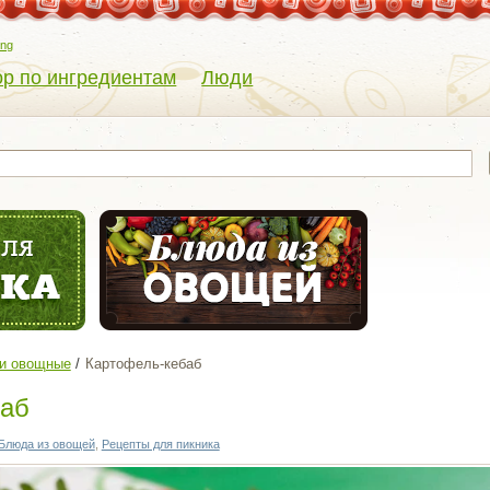
eng
р по ингредиентам
Люди
ки овощные
Картофель-кебаб
баб
Блюда из овощей
,
Рецепты для пикника