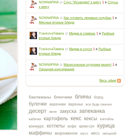
NONNAPINA
Соус "Искандер" к мясу
1
в
Соусы
к мясу
NONNAPINA
Как готовить ленивые голубцы
1
в
Мясные вторые блюда
TravkovaTatiana
Мидии в сливках
1
в
Рыбные
вторые блюда
TravkovaTatiana
Мидии в соусе
1
в
Рыбные
вторые блюда
NONNAPINA
Малосольные огурчики рецепт
1
в
Овощная консервация
Весь эфир
блины
баклажаны
блинчики
борщ
булочки
вареники
варенье
все буде смачно
десерт
запеканка
закуска
желе
кекс
картофель
кексы
кабачки
коктейль
курица
котлеты
конкурс
кофе
крем-суп
маффины
мороженое
мясо
мусс
овощной