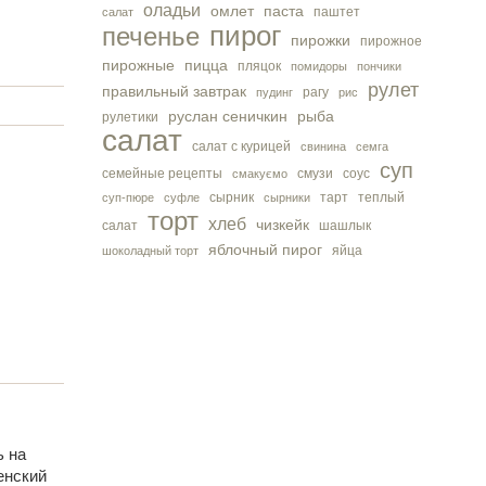
оладьи
омлет
паста
паштет
салат
пирог
печенье
пирожки
пирожное
пирожные
пицца
пляцок
помидоры
пончики
рулет
правильный завтрак
рагу
пудинг
рис
руслан сеничкин
рыба
рулетики
салат
салат с курицей
свинина
семга
суп
семейные рецепты
смузи
соус
смакуємо
сырник
тарт
теплый
суп-пюре
суфле
сырники
торт
хлеб
чизкейк
салат
шашлык
яблочный пирог
яйца
шоколадный торт
ь на
енский