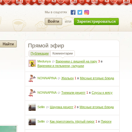
Мы в соцсетях
Войти
или
Зарегистрироваться
Прямой эфир
Публикации
Комментарии
Medunya
Вареники с вишней на пару
3
в
Вареники и пельмени, галушки
NONNAPINA
Жюльен
1
в
Мясные вторые блюда
NONNAPINA
Ткемали рецепт
1
в
Соусы к мясу
Sellin
Шаурма рецепт
2
в
Мясные вторые блюда
Sellin
Как приготовить тёртый пирог
1
в
Пироги