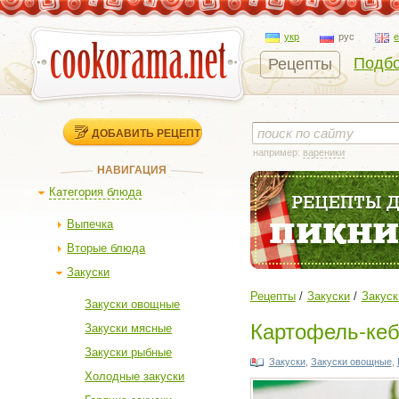
укр
рус
Подбо
Рецепты
ДОБАВИТЬ РЕЦЕПТ
например:
вареники
НАВИГАЦИЯ
Категория блюда
Выпечка
Вторые блюда
Закуски
Рецепты
Закуски
Закус
Закуски овощные
Картофель-ке
Закуски мясные
Закуски рыбные
Закуски
,
Закуски овощные
,
Холодные закуски