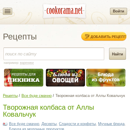
Войти
Рецепты
ДОБАВИТЬ РЕЦЕПТ
например:
вареники
Рецепты
Все буде смачно
Творожная колбаса от Аллы Ковальчук
Творожная колбаса от Аллы
Ковальчук
Все буде смачно
,
Десерты
,
Сладости и конфеты
,
Мучные блюда
,
Блюда из молочных продуктов