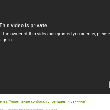
епта "Аппетитные колбаски с говядины и свинины"
ки с говядины
,
колабски с свинины
,
колбаски