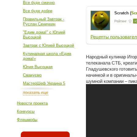
Все буде смачно
Все буде добре
Scratch (
Sc
Правильный Завтрак -
Рейтинг
+
Руслан Сеничкин
"Едим дома!" с Юлией
Рецепты пользовател
Высоцкой
Завтрак с Юлией Высоцкой
Кулинарная школа «Едим
Народный кулинар Игорь
дома!»
телеканала СТБ, креати
Юлия Высоцкая
Гладушевского готовить
начинкой и в оригиналь
Смакуємо
шумной компании – пик
МастерШеф Украина 5
показать еще
Новости проекта
Конкурсы
Флешмобы