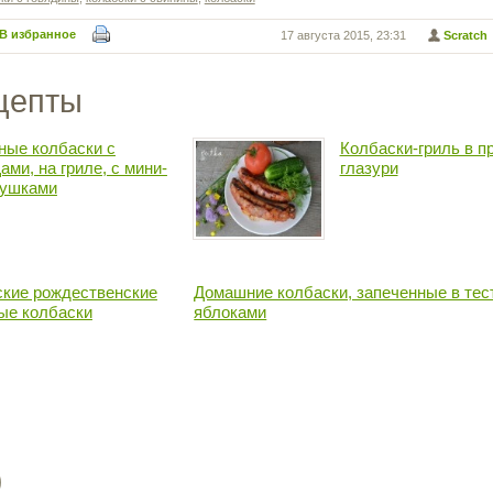
В избранное
17 августа 2015, 23:31
Scratch
цепты
ные колбаски с
Колбаски-гриль в п
ами, на гриле, с мини-
глазури
ушками
кие рождественские
Домашние колбаски, запеченные в тес
ые колбаски
яблоками
)