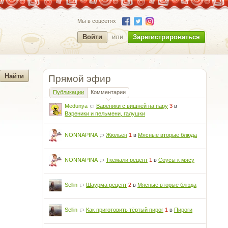
Мы в соцсетях
Войти
или
Зарегистрироваться
Прямой эфир
Публикации
Комментарии
Medunya
Вареники с вишней на пару
3
в
Вареники и пельмени, галушки
NONNAPINA
Жюльен
1
в
Мясные вторые блюда
NONNAPINA
Ткемали рецепт
1
в
Соусы к мясу
Sellin
Шаурма рецепт
2
в
Мясные вторые блюда
Sellin
Как приготовить тёртый пирог
1
в
Пироги