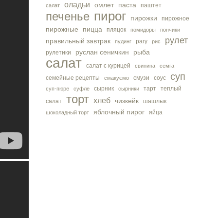
оладьи
омлет
паста
паштет
салат
пирог
печенье
пирожки
пирожное
пирожные
пицца
пляцок
помидоры
пончики
рулет
правильный завтрак
рагу
пудинг
рис
руслан сеничкин
рыба
рулетики
салат
салат с курицей
свинина
семга
суп
семейные рецепты
смузи
соус
смакуємо
сырник
тарт
теплый
суп-пюре
суфле
сырники
торт
хлеб
чизкейк
салат
шашлык
яблочный пирог
яйца
шоколадный торт