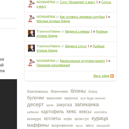
NONNAPINA
Соус "Искандер" к мясу
1
в
Соусы
к мясу
NONNAPINA
Как готовить ленивые голубцы
1
в
Мясные вторые блюда
TravkovaTatiana
Мидии в сливках
1
в
Рыбные
вторые блюда
TravkovaTatiana
Мидии в соусе
1
в
Рыбные
вторые блюда
ея
NONNAPINA
Малосольные огурчики рецепт
1
в
ой
Овощная консервация
для
Весь эфир
блины
баклажаны
блинчики
борщ
булочки
вареники
варенье
все буде смачно
десерт
запеканка
закуска
желе
кекс
картофель
кексы
кабачки
коктейль
курица
котлеты
конкурс
кофе
крем-суп
маффины
мороженое
мясо
мусс
овощной