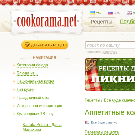
укр
рус
Подбо
Рецепты
ДОБАВИТЬ РЕЦЕПТ
например:
вареники
НАВИГАЦИЯ
Категория блюда
Блюда из...
Национальная кухня
Тип кухни
Праздничный стол
Рецепты
Все буде смачн
Интересная информация
Аппетитные ко
Кулинарные ТВ-шоу
Все буде смачно
Kartata Potata - Даша
Малахова
Переводы рецепта