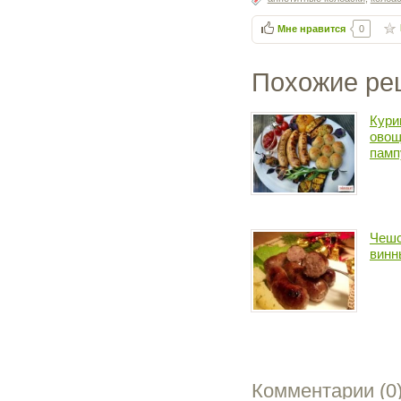
Мне нравится
0
Похожие ре
Кури
овощ
памп
Чешс
винн
Комментарии (
0