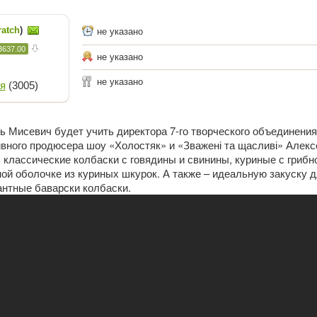
ratch
)
не указано
3637.00
не указано
не указано
я
(3005)
 Мисевич будет учить директора 7-го творческого объединения
вного продюсера шоу «Холостяк» и «Зважені та щасливі» Алекс
 классические колбаски с говядины и свинины, куриные с грибн
ной оболочке из куриных шкурок. А также – идеальную закуску 
антные баварски колбаски.