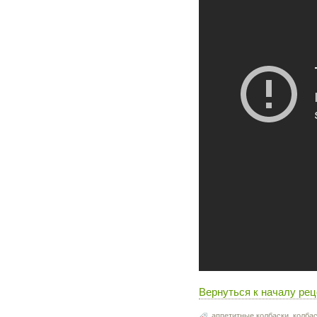
Вернуться к началу рец
аппетитные колбаски
,
колбас