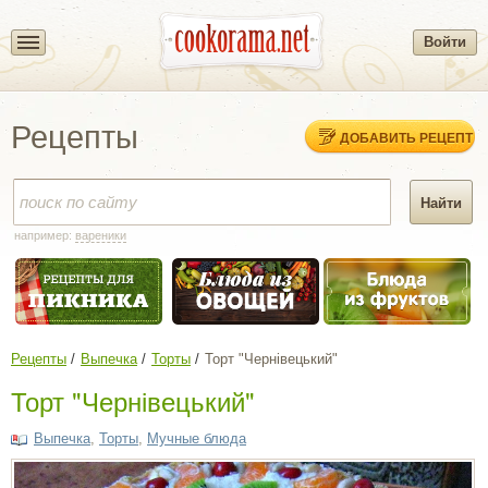
Войти
Рецепты
ДОБАВИТЬ РЕЦЕПТ
например:
вареники
Рецепты
Выпечка
Торты
Торт "Чернівецький"
Торт "Чернівецький"
Выпечка
,
Торты
,
Мучные блюда