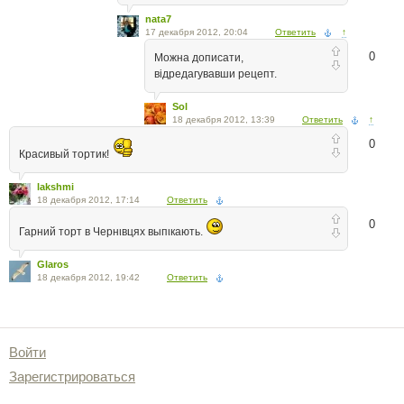
nata7
17 декабря 2012, 20:04
Ответить
↑
0
Можна дописати,
відредагувавши рецепт.
Sol
18 декабря 2012, 13:39
Ответить
↑
0
Красивый тортик!
lakshmi
18 декабря 2012, 17:14
Ответить
0
Гарний торт в Чернιвцях выпιкають.
Glaros
18 декабря 2012, 19:42
Ответить
Войти
Зарегистрироваться