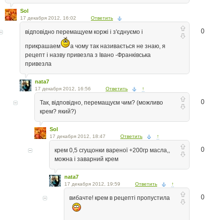
Sol
17 декабря 2012, 16:02
Ответить
0
відповідно перемащуем коржі і з'єднуємо і
прикрашаем
а чому так називається не знаю, я
рецепт і назву привезла з Івано -Франківська
привезла
nata7
17 декабря 2012, 16:56
Ответить
↑
0
Так, відповідно, перемащуєм чим? (можливо
крем? який?)
Sol
17 декабря 2012, 18:47
Ответить
↑
0
крем 0,5 сгущонки вареної +200гр масла,,
можна і заварний крем
nata7
17 декабря 2012, 19:59
Ответить
↑
0
вибачте! крем в рецепті пропустила