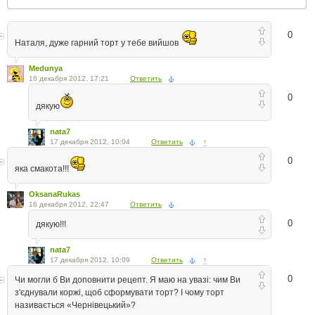
0
Наталя, дуже гарний торт у тебе вийшов
Medunya
16 декабря 2012, 17:21
Ответить
0
дякую
nata7
17 декабря 2012, 10:04
Ответить
↑
0
яка смакота!!!
OksanaRukas
16 декабря 2012, 22:47
Ответить
0
дякую!!!
nata7
17 декабря 2012, 10:09
Ответить
↑
0
Чи могли б Ви доповнити рецепт. Я маю на увазі: чим Ви
з'єднували коржі, щоб сформувати торт? І чому торт
називається «Чернівецький»?