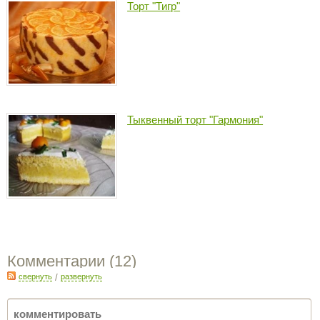
Торт "Тигр"
Тыквенный торт "Гармония"
Комментарии (
12
)
свернуть
/
развернуть