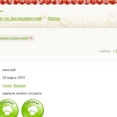
eng
р по ингредиентам
Люди
юбимые комментарии
(2)
Рейтинг:
женский
29 марта 1974
Італія
,
Венеція
заміжня,люблю готувати.