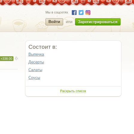
Мы в соцсетях
Войти
или
Зарегистрироваться
Состоит в:
Выпечка
+338.00
Десерты
Салаты
Соусы
Раскрыть список