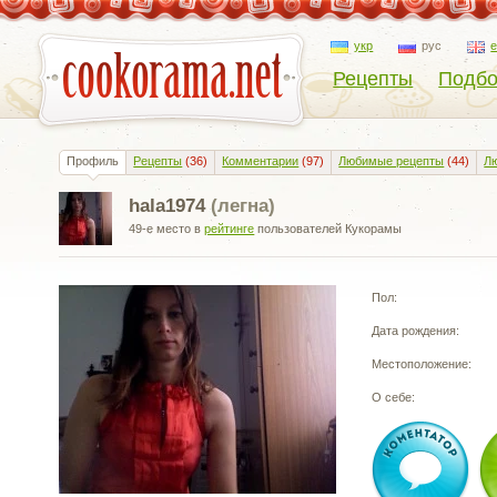
укр
рус
Рецепты
Подбо
Профиль
Рецепты
(36)
Комментарии
(97)
Любимые рецепты
(44)
Л
hala1974
(легна)
49-е место в
рейтинге
пользователей Кукорамы
Пол:
Дата рождения:
Местоположение:
О себе: