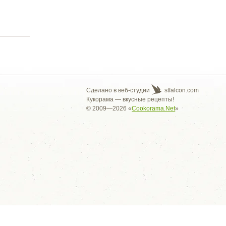
Сделано в веб-студии
stfalcon.com
Кукорама — вкусные рецепты!
© 2009—2026 «
Cookorama.Net
»