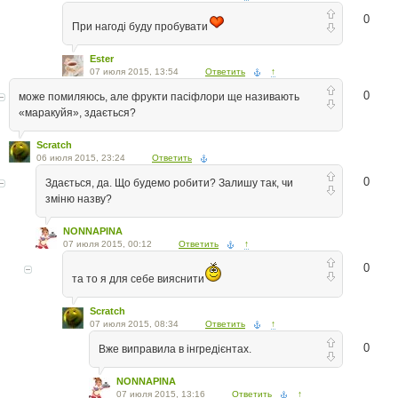
0
При нагоді буду пробувати
Ester
07 июля 2015, 13:54
Ответить
↑
0
може помиляюсь, але фрукти пасіфлори ще називають
«маракуйя», здається?
Scratch
06 июля 2015, 23:24
Ответить
0
Здається, да. Що будемо робити? Залишу так, чи
зміню назву?
NONNAPINA
07 июля 2015, 00:12
Ответить
↑
0
та то я для себе вияснити
Scratch
07 июля 2015, 08:34
Ответить
↑
0
Вже виправила в інгредієнтах.
NONNAPINA
07 июля 2015, 13:16
Ответить
↑