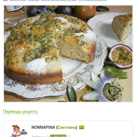
Переводы рецепта
NONNAPINA (
Светлана
)
Рейтинг
+1812.00