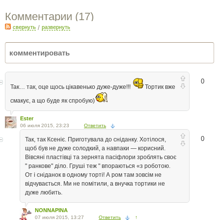
Комментарии (
17
)
свернуть
/
развернуть
0
Так… так, оце щось цікавенько дуже-дуже!!!
Тортик вже
смакує, а що буде як спробую)
Ester
06 июля 2015, 23:23
Ответить
0
Так, так Ксеніє. Приготувала до сніданку. Хотілося,
щоб був не дуже солодкий, а навпаки — корисний.
Вівсяні пластівці та зернята пасіфлори зроблять своє
" ранкове" діло. Груші теж " впораються «з роботою.
От і сніданок в одному торті! А ром там зовсім не
відчувається. Ми не помітили, а внучка тортики не
дуже любить.
NONNAPINA
07 июля 2015, 13:27
Ответить
↑