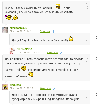
0
Цікавий тортик, смачний та корисний
. Гарна
композиція вийшла з такими незвичайними квітами
.
oksanochka86
07 июля 2015, 14:11
Ответить
0
Дякую! А це і є квіти пасіфлори ( маракуйі)
NONNAPINA
07 июля 2015, 15:38
Ответить
↑
0
Добра випічка Я коли головне фото розглядала, то думала,
що згори молоденький горошок розкладено в соусі, а торт
закусочний
Пасіфлора для мене «чужий» звір. Я б
таке спробувала
Medunya
07 июля 2015, 22:12
Ответить
0
Лесю, дякую. Ці " горошки" так хрумтять на зубах.В
супермаркетах В Україні іноді продають маракуйю.