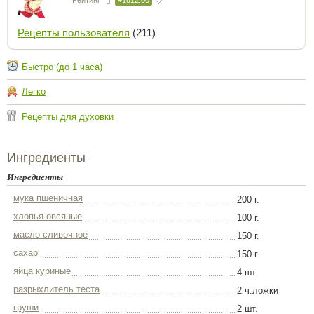
Рецепты пользователя
(211)
Быстро (до 1 часа)
Легко
Рецепты для духовки
Ингредиенты
Ингредиенты
мука пшеничная
200 г.
хлопья овсяные
100 г.
масло сливочное
150 г.
сахар
150 г.
яйца куриные
4 шт.
разрыхлитель теста
2 ч.ложки
груши
2 шт.