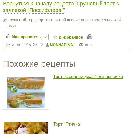
Вернуться к началу рецепта "Грушевый торт с
заливкой "Пассифлора""
грушевый торт
,
торт с заливкой пассифлора
,
торт с заливкой
,
торт
Мне нравится
В избранное
12
06 июля 2015, 23:20
NONNAPINA
1879
Похожие рецепты
Торт "Осенний джаз" без выпечки
Торт "Птичка"