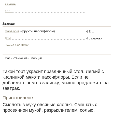
ваниль
соль
Заливка
маракуйя
(фрукты пассифлоры)
4-5 шт.
ром
4 ст.ложки
пудра сахарная
Расчитанно на 8 порций
Такой торт украсит праздничный стол. Легкий с
кислинкой мякоти пассифлоры. Если не
добавлять рома в заливку, можно предложить на
завтрак.
Приготовлене
Смолоть в муку овсяные хлопья. Смешать с
просеянной мукой, разрыхлителем, солью.