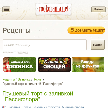
Войти
Рецепты
ДОБАВИТЬ РЕЦЕПТ
например:
вареники
Рецепты
Выпечка
Торты
Грушевый торт с заливкой "Пассифлора"
Грушевый торт с заливкой
"Пассифлора"
Выпечка
,
Торты
,
Блюда из фруктов
,
Мучные блюда