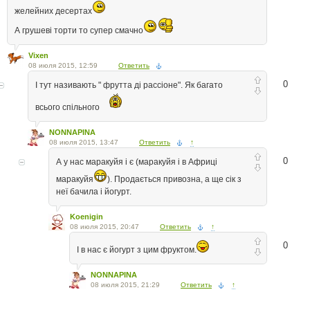
желейних десертах
А грушеві торти то супер смачно
Vixen
08 июля 2015, 12:59
Ответить
0
І тут називають " фрутта ді рассіоне". Як багато
всього спільного
NONNAPINA
08 июля 2015, 13:47
Ответить
↑
0
А у нас маракуйя і є (маракуйя і в Африці
маракуйя
). Продається привозна, а ще сік з
неї бачила і йогурт.
Koenigin
08 июля 2015, 20:47
Ответить
↑
0
І в нас є йогурт з цим фруктом.
NONNAPINA
08 июля 2015, 21:29
Ответить
↑