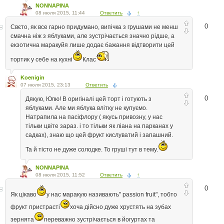
NONNAPINA
08 июля 2015, 11:44
Ответить
↑
0
Свєто, як все гарно придумано, випічка з грушами не менш
смачна ніж з яблуками, але зустрічається значно рідше, а
екзотична маракуйя лише додає бажання відтворити цей
тортик у себе на кухні
Клас
Koenigin
07 июля 2015, 23:13
Ответить
0
Дякую, Юлю! В оригіналі цей торт і готують з
яблуками. Але ми яблука влітку не купуємо.
Натрапила на пасіфлору ( якусь привозну, у нас
тільки цвіте зараз. і то тільки як ліана на парканах у
садках), знаю що цей фрукт кислуватий і запашний.
Та й тісто не дуже солодке. То груші тут в тему.
NONNAPINA
08 июля 2015, 11:52
Ответить
↑
0
Як цікаво
у нас маракую називають" passion fruit", тобто
фрукт пристрасті
хоча дійсно дуже хрустять на зубах
зернята
переважно зустрічається в йогуртах та