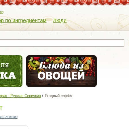
eng
р по ингредиентам
Люди
рак - Руслан Сеничкин
Ягодный сорбет
т
ан Сеничкин