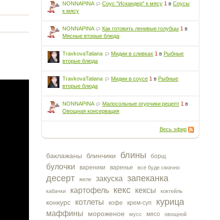
NONNAPINA
Соус "Искандер" к мясу
1
в
Соусы
к мясу
NONNAPINA
Как готовить ленивые голубцы
1
в
Мясные вторые блюда
TravkovaTatiana
Мидии в сливках
1
в
Рыбные
вторые блюда
TravkovaTatiana
Мидии в соусе
1
в
Рыбные
вторые блюда
NONNAPINA
Малосольные огурчики рецепт
1
в
Овощная консервация
Весь эфир
блины
баклажаны
блинчики
борщ
булочки
вареники
варенье
все буде смачно
десерт
запеканка
закуска
желе
кекс
картофель
кексы
кабачки
коктейль
курица
котлеты
конкурс
кофе
крем-суп
маффины
мороженое
мясо
мусс
овощной