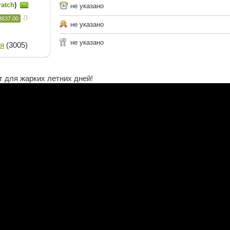
ratch
)
не указано
3637.00
не указано
не указано
я
(3005)
 для жарких летних дней!