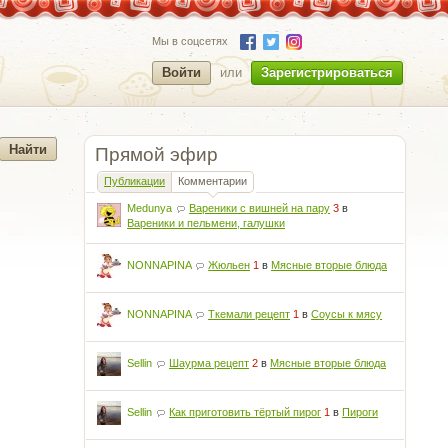
Мы в соцсетях
Войти
или
Зарегистрироваться
Прямой эфир
Публикации
Комментарии
Medunya
Вареники с вишней на пару
3
в
Вареники и пельмени, галушки
NONNAPINA
Жюльен
1
в
Мясные вторые блюда
NONNAPINA
Ткемали рецепт
1
в
Соусы к мясу
Sellin
Шаурма рецепт
2
в
Мясные вторые блюда
Sellin
Как приготовить тёртый пирог
1
в
Пироги