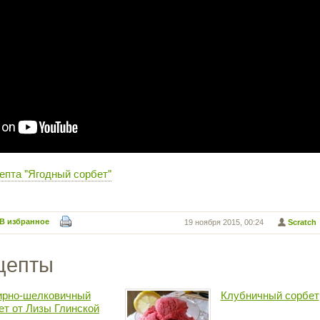
епта "Ягодный сорбет"
В избранное
19 ноября 2015, 00:24
Scratch
цепты
рно-шелковичный
Клубничный сорбет
ет от Лизы Глинской