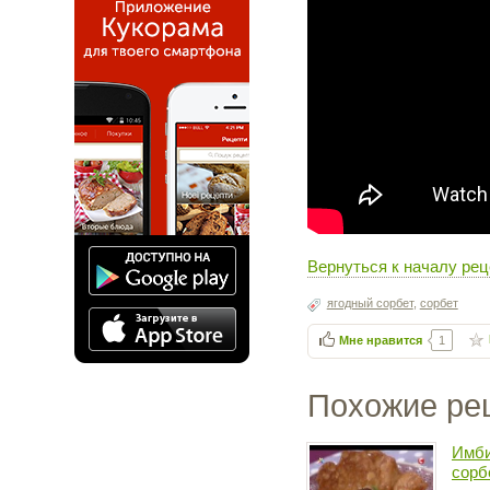
Вернуться к началу рец
ягодный сорбет
,
сорбет
Мне нравится
1
Похожие ре
Имби
сорб