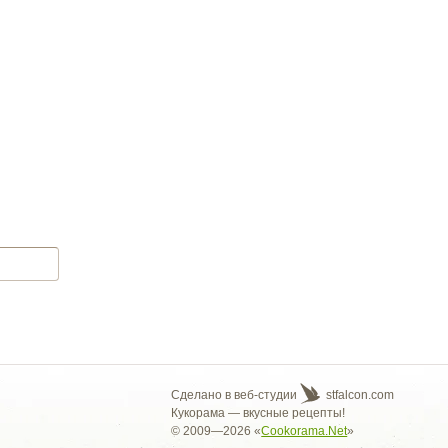
Сделано в веб-студии
stfalcon.com
Кукорама — вкусные рецепты!
© 2009—2026 «
Cookorama.Net
»