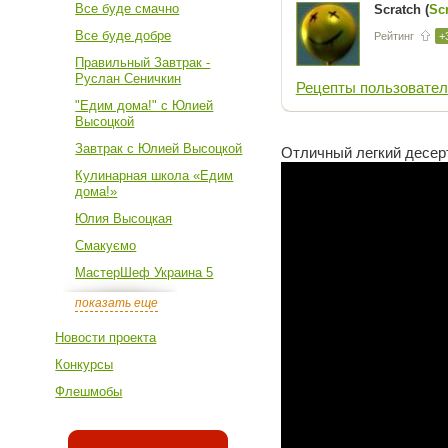
Все буде смачно
Scratch (
Sc
Все буде добре
Рейтинг
+
Правильный Завтрак -
Руслан Сеничкин
Рецепты пользовател
"Едим дома!" с Юлией
Высоцкой
Завтрак с Юлией Высоцкой
Отличный легкий десерт
Кулинарная школа «Едим
дома!»
Юлия Высоцкая
Смакуємо
МастерШеф Украина 5
показать еще
Новости проекта
Конкурсы
Флешмобы