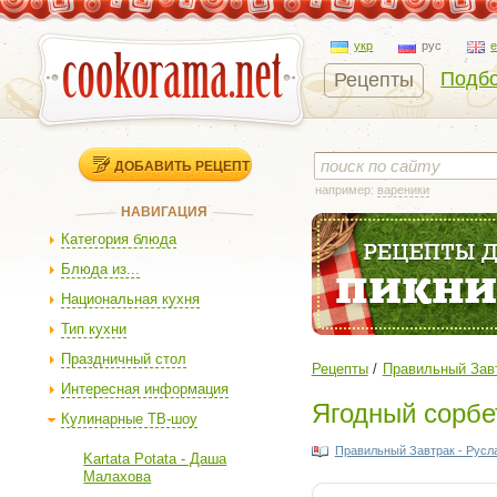
укр
рус
Подбо
Рецепты
ДОБАВИТЬ РЕЦЕПТ
например:
вареники
НАВИГАЦИЯ
Категория блюда
Блюда из...
Национальная кухня
Тип кухни
Праздничный стол
Рецепты
Правильный Завт
Интересная информация
Ягодный сорбе
Кулинарные ТВ-шоу
Правильный Завтрак - Русл
Kartata Potata - Даша
Малахова