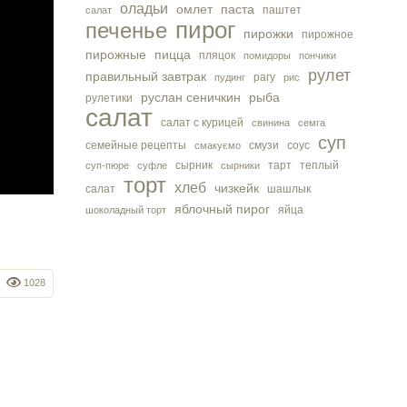
оладьи
омлет
паста
паштет
салат
пирог
печенье
пирожки
пирожное
пирожные
пицца
пляцок
помидоры
пончики
рулет
правильный завтрак
рагу
пудинг
рис
руслан сеничкин
рыба
рулетики
салат
салат с курицей
свинина
семга
суп
семейные рецепты
смузи
соус
смакуємо
сырник
тарт
теплый
суп-пюре
суфле
сырники
торт
хлеб
чизкейк
салат
шашлык
яблочный пирог
яйца
шоколадный торт
1028