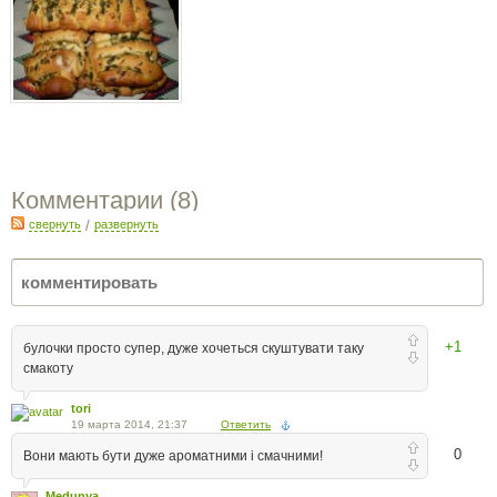
Комментарии (
8
)
свернуть
/
развернуть
+1
булочки просто супер, дуже хочеться скуштувати таку
смакоту
tori
19 марта 2014, 21:37
Ответить
0
Вони мають бути дуже ароматними і смачними!
Medunya