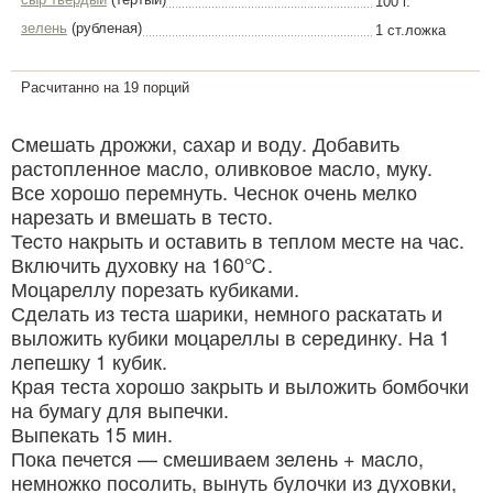
100 г.
зелень
(рубленая)
1 ст.ложка
Расчитанно на 19 порций
Смешать дрожжи, сахар и воду. Добавить
растопленноe маслo, оливковоe маслo, мукy.
Все хорошо перемнуть. Чеснок очень мелко
нарезать и вмешать в тесто.
Теcто накрыть и оставить в теплом месте на час.
Включить духовку на 160℃.
Моцареллу порезать кубиками.
Сделать из теста шарики, немного раскатать и
выложить кубики моцареллы в серединку. На 1
лепешку 1 кубик.
Края теста хорошо закрыть и выложить бомбочки
на бумагу для выпечки.
Выпекать 15 мин.
Пока печется — смешиваем зелень + масло,
немножко посолить, вынуть булочки из духовки,