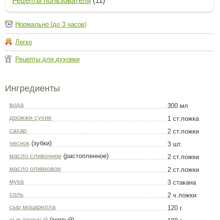
Рецепты пользователя
(11)
Нормально (до 3 часов)
Легко
Рецепты для духовки
Ингредиенты
вода
300 мл
дрожжи сухие
1 ст.ложка
сахар
2 ст.ложки
чеснок
(зубки)
3 шт.
масло сливочное
(растопленное)
2 ст.ложки
масло оливковое
2 ст.ложки
мука
3 стакана
соль
2 ч.ложки
сыр моцарелла
120 г.
сыр твердый
(тертый)