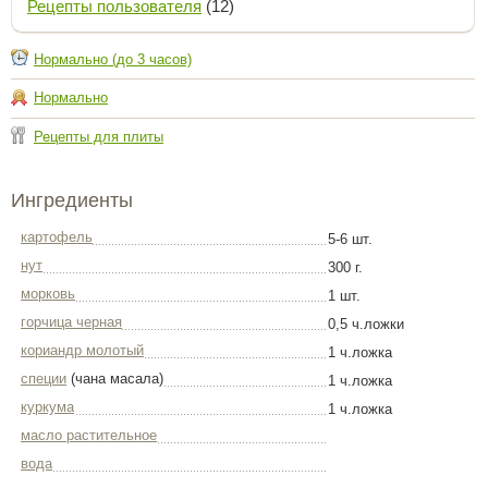
Рецепты пользователя
(12)
Нормально (до 3 часов)
Нормально
Рецепты для плиты
Ингредиенты
картофель
5-6 шт.
нут
300 г.
морковь
1 шт.
горчица черная
0,5 ч.ложки
кориандр молотый
1 ч.ложка
специи
(чана масала)
1 ч.ложка
куркума
1 ч.ложка
масло растительное
вода