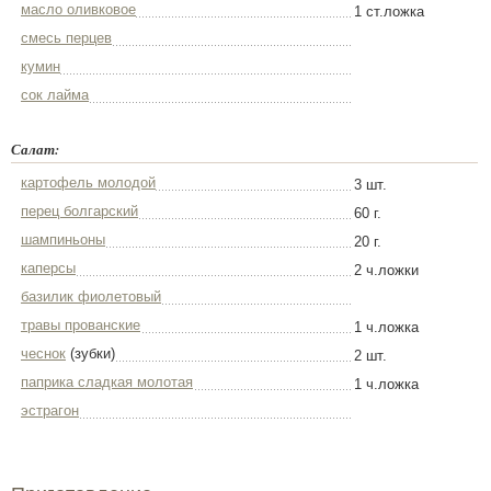
масло оливковое
1 ст.ложка
смесь перцев
кумин
сок лайма
Салат:
картофель молодой
3 шт.
перец болгарский
60 г.
шампиньоны
20 г.
каперсы
2 ч.ложки
базилик фиолетовый
травы прованские
1 ч.ложка
чеснок
(зубки)
2 шт.
паприка сладкая молотая
1 ч.ложка
эстрагон