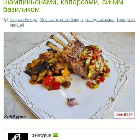
шампиньонами, каперсами, синим
базиликом
Вторые блюда
,
Мясные вторые блюда
,
Блюда из мяса
,
Блюда из
овощей
zelotypus