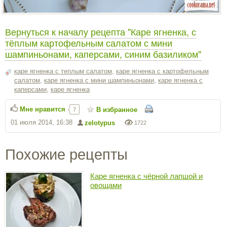
Вернуться к началу рецепта "Каре ягненка, с
тёплым картофельным салатом с мини
шампиньонами, каперсами, синим базиликом"
каре ягненка с теплым салатом
,
каре ягненка с картофельным
салатом
,
каре ягненка с мини шампиньонами
,
каре ягненка с
каперсами
,
каре ягненка
Мне нравится
В избранное
7
01 июля 2014, 16:38
zelotypus
1722
Похожие рецепты
Каре ягненка с чёрной лапшой и
овощами