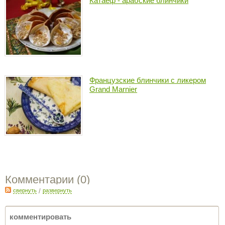
Катаеф - арабские блинчики
Французские блинчики с ликером
Grand Marnier
Комментарии (
0
)
свернуть
/
развернуть