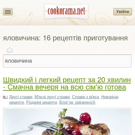
Увійти
яловичина: 16 рецептів приготування
Швидкий і легкий рецепт за 20 хвилин
- Смачна вечеря на всю сім'ю готова
Другі страви
,
М'ясні другі страви
,
Страви з м'яса
,
Новорічні
рецепти
,
Різдвяні рецепти
,
Блоґ ім. pokanevich