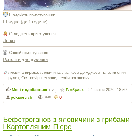
Швидкість приготування:
Швидко (до 1 години)
Складність приготування:
Легко
Спосіб приготування:
Рецепти для духовки
яловича вирізка
,
яловичина
,
листкове дріжджове тісто
,
мясний
рулет
,
Святвечірні страви
,
сергiй поканевич
Мені подобається
24 квітня 2020, 18:59
В обране
2
pokanevich
0
3446
Бефстроганов з яловичини з грибами
і Картопляним Пюре