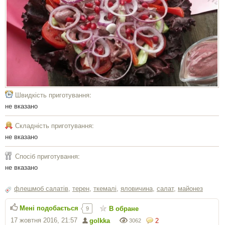
Швидкість приготування:
не вказано
Складність приготування:
не вказано
Спосіб приготування:
не вказано
флешмоб салатів
,
терен
,
ткемалі
,
яловичина
,
салат
,
майонез
Мені подобається
В обране
9
17 жовтня 2016, 21:57
golkka
2
3062