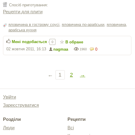
Спосіб приготування:
Рецепти для плити
яловичина в гострому соусі
,
яловичина по-арабськи
,
яловичина
,
арабська кухня
Мені подобається
В обране
0
02 жовтня 2011, 16:13
nagmaa
0
1960
←
1
2
→
Увійти
Зареєструватися
Розділи
Рецепти
Люди
Всі