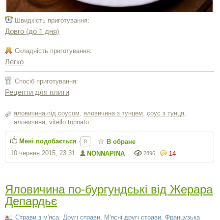
Швидкість приготування:
Довго (до 1 дня)
Складність приготування:
Легко
Спосіб приготування:
Рецепти для плити
яловичина під соусом
,
яловичина з тунцем
,
соус з тунця
,
яловичина
,
vitello tonnato
Мені подобається
В обране
8
10 червня 2015, 23:31
NONNAPINA
14
2896
Яловичина по-бургундські від Жерара
Депардьє
Страви з м'яса
,
Другі страви
,
М'ясні другі страви
,
Французька