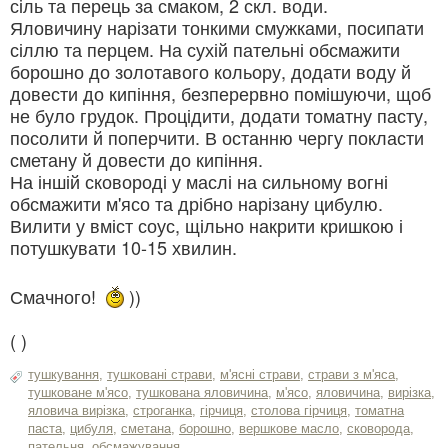
сіль та перець за смаком, 2 скл. води.
Яловичину нарізати тонкими смужками, посипати
сіллю та перцем. На сухій пательні обсмажити
борошно до золотавого кольору, додати воду й
довести до кипіння, безперервно помішуючи, щоб
не було грудок. Процідити, додати томатну пасту,
посолити й поперчити. В останню чергу покласти
сметану й довести до кипіння.
На іншій сковороді у маслі на сильному вогні
обсмажити м'ясо та дрібно нарізану цибулю.
Вилити у вміст соус, щільно накрити кришкою і
потушкувати 10-15 хвилин.
Смачного!
))
(
)
тушкування
,
тушковані страви
,
м'ясні страви
,
страви з м'яса
,
тушковане м'ясо
,
тушкована яловичина
,
м'ясо
,
яловичина
,
вирізка
,
яловича вирізка
,
строганка
,
гірчиця
,
столова гірчиця
,
томатна
паста
,
цибуля
,
сметана
,
борошно
,
вершкове масло
,
сковорода
,
пательня
,
обсмажування