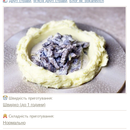
Другі страви
,
М'ясні другі страви
,
Блоґ ім. pokanevich
Швидкість приготування:
Швидко (до 1 години)
Складність приготування:
Нормально