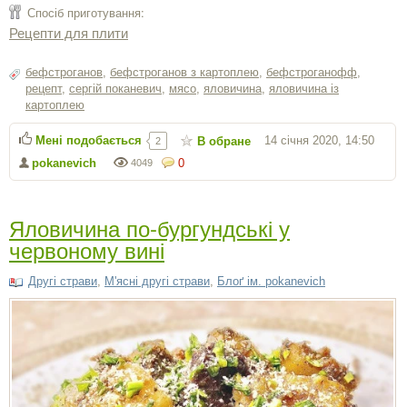
Спосіб приготування:
Рецепти для плити
бефстроганов
,
бефстроганов з картоплею
,
бефстроганофф
,
рецепт
,
сергiй поканевич
,
мясо
,
яловичина
,
яловичина iз
картоплею
Мені подобається
14 січня 2020, 14:50
В обране
2
pokanevich
0
4049
Яловичина по-бургундські у
червоному вині
Другі страви
,
М'ясні другі страви
,
Блоґ ім. pokanevich