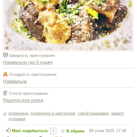
Швидкість приготування:
Нормально (до 3 годин)
Складність приготування:
Нормально
Спосіб приготування:
Рецепти для плити
яловичина
,
яловичина iз картоплею
,
сергiй поканевич
,
рецепт
,
кулінарія
Мені подобається
09 січня 2020, 17:38
В обране
4