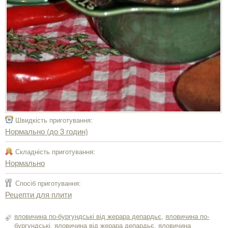
Швидкість приготування:
Нормально (до 3 годин)
Складність приготування:
Нормально
Спосіб приготування:
Рецепти для плити
яловичина по-бургундські від жерара депардьє
,
яловичина по-
бургундські
,
яловичина від жерара депардьє
,
яловичина