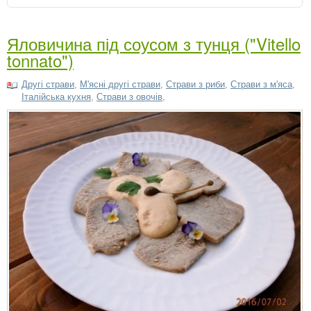
Яловичина під соусом з тунця ("Vitello
tonnato")
Другі страви
,
М'ясні другі страви
,
Страви з риби
,
Страви з м'яса
,
Італійська кухня
,
Страви з овочів
,