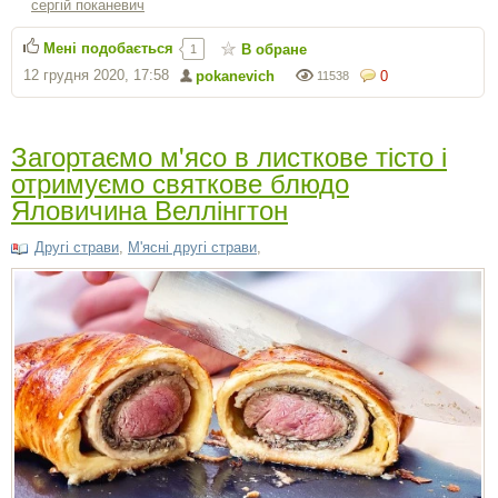
сергiй поканевич
Мені подобається
В обране
1
12 грудня 2020, 17:58
pokanevich
0
11538
Загортаємо м'ясо в листкове тісто і
отримуємо святкове блюдо
Яловичина Веллінгтон
Другі страви
,
М'ясні другі страви
,