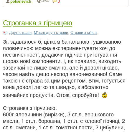
pokanevich
0
4247
Строганка з гірчицею
Другі страви
,
М'ясні другі страви
,
Страви з м'яса
,
Зі, здавалося б, цілком банальною тушкованою
яловичиною можна експериментувати хоч до
нескінченності, додаючи під час приготування
щораз нові компоненти. І, як правило, виходить
зазвичай не лише смачно, але й доволі цікаво,
часом навіть дещо несподівано-незвично! Саме
такою і є страва за цим рецептом. Втім, готуєтъся
вона доволі легко та швидко, з абсолютно
звичайних продуктів. Отож, спробуйте!
Строганка з гірчицею.
600г яловичини (вирізки), 3 ст.л. вершкового
масла, 1 ст.л. борошна, 1 ст.л. столової гірчиці, 2
ст.л. сметани, 1 ст.л. томатної пасти, 2 цибулини,