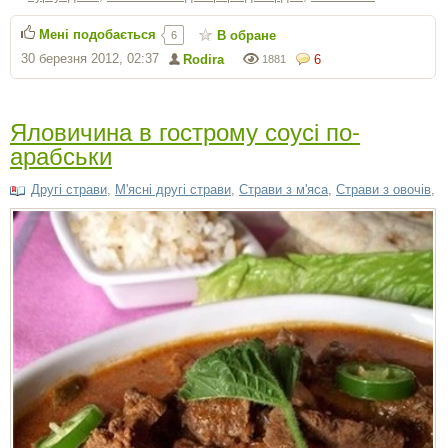
Мені подобається
В обране
6
30 березня 2012, 02:37
Rodira
6
1881
Яловичина в гострому соусі по-
арабськи
Другі страви
,
М'ясні другі страви
,
Страви з м'яса
,
Страви з овочів
,