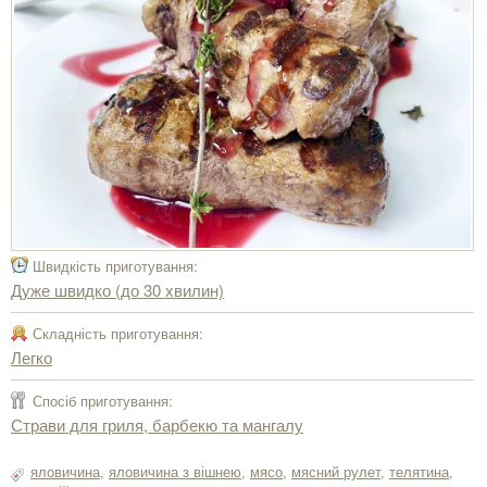
Швидкість приготування:
Дуже швидко (до 30 хвилин)
Складність приготування:
Легко
Спосіб приготування:
Страви для гриля, барбекю та мангалу
яловичина
,
яловичина з вішнею
,
мясо
,
мясний рулет
,
телятина
,