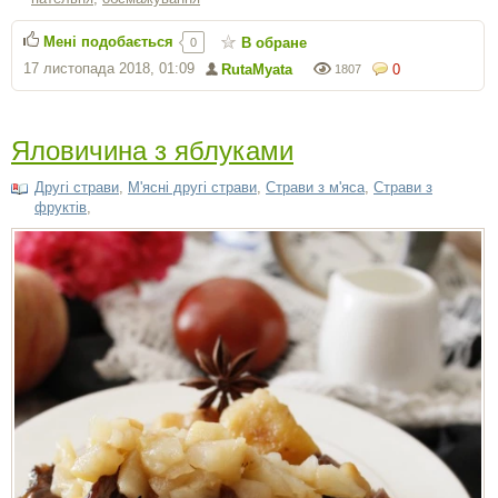
Мені подобається
В обране
0
17 листопада 2018, 01:09
RutaMyata
0
1807
Яловичина з яблуками
Другі страви
,
М'ясні другі страви
,
Страви з м'яса
,
Страви з
фруктів
,