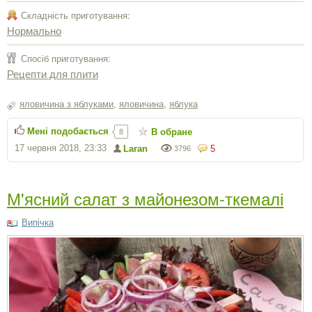
Складність приготування:
Нормально
Спосіб приготування:
Рецепти для плити
яловичина з яблуками
,
яловичина
,
яблука
Мені подобається
В обране
8
17 червня 2018, 23:33
Laran
5
3796
М'ясний салат з майонезом-ткемалі
Випічка