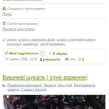
Складність приготування:
Легко
Спосіб приготування:
Рецепти для плити
цукати
,
цукати з кавунових кірок
,
цукати з кавунових шкірок
,
солодощі
,
мармелад
,
сергiй поканевич
Мені подобається
В обране
0
27 серпня 2020, 13:53
pokanevich
0
2656
Вишневі цукати ( сухе варення)
Правильне харчування
,
Десерти
,
Для дітей
,
Вегетаріанські
рецепти
,
Страви з фруктів