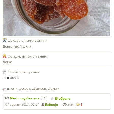
Швидкість приготування:
Довго (до 1 дня)
Складність приготування:
Легко
Спосіб приготування:
не вказано
цукати
,
десерт
,
абрикоси
,
фрукти
Мені подобається
В обране
5
07 серпня 2017, 03:57
Babusja
1
2484