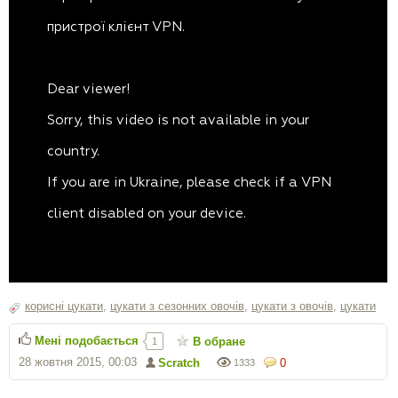
корисні цукати
,
цукати з сезонних овочів
,
цукати з овочів
,
цукати
Мені подобається
В обране
1
28 жовтня 2015, 00:03
Scratch
0
1333