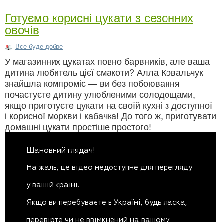
Готуємо корисні цукати з сезонних
овочів
Все буде добре
У магазинних цукатах повно барвників, але ваша
дитина любитель цієї смакоти? Алла Ковальчук
знайшла компроміс — ви без побоювання
почастуєте дитину улюбленими солодощами,
якщо приготуєте цукати на своїй кухні з доступної
і корисної моркви і кабачка! До того ж, приготувати
домашні цукати простіше простого!