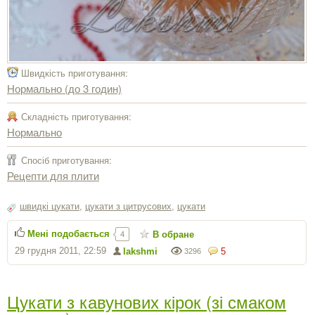
Швидкість приготування:
Нормально (до 3 годин)
Складність приготування:
Нормально
Спосіб приготування:
Рецепти для плити
швидкі цукати
,
цукати з цитрусових
,
цукати
Мені подобається
В обране
4
29 грудня 2011, 22:59
lakshmi
5
3296
Цукати з кавунових кірок (зі смаком