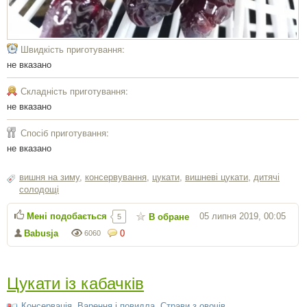
Швидкість приготування:
не вказано
Складність приготування:
не вказано
Спосіб приготування:
не вказано
вишня на зиму
,
консервування
,
цукати
,
вишневі цукати
,
дитячі
солодощі
Мені подобається
05 липня 2019, 00:05
В обране
5
Babusja
0
6060
Цукати із кабачків
Консервація
,
Варення і повидла
,
Страви з овочів