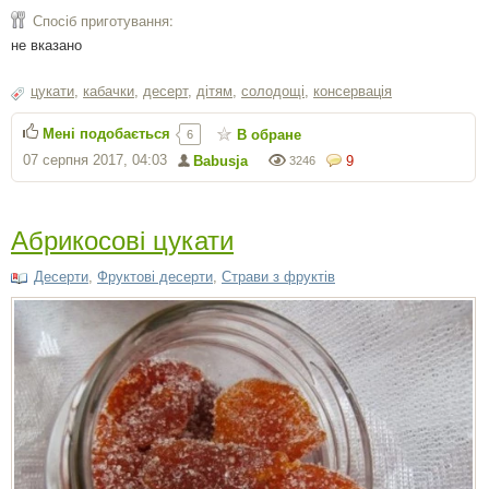
Спосіб приготування:
не вказано
цукати
,
кабачки
,
десерт
,
дітям
,
солодощі
,
консервація
Мені подобається
В обране
6
07 серпня 2017, 04:03
Babusja
9
3246
Абрикосові цукати
Десерти
,
Фруктові десерти
,
Страви з фруктів