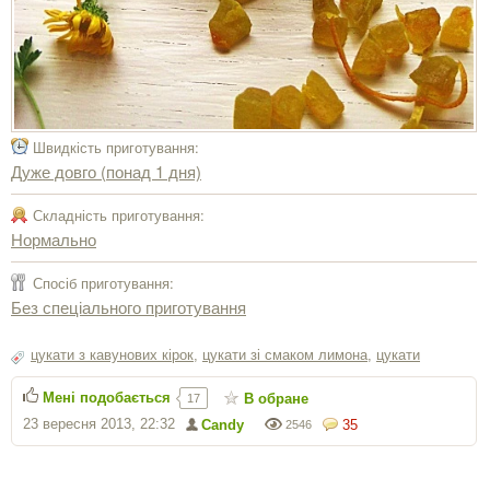
Швидкість приготування:
Дуже довго (понад 1 дня)
Складність приготування:
Нормально
Спосіб приготування:
Без спеціального приготування
цукати з кавунових кірок
,
цукати зі смаком лимона
,
цукати
Мені подобається
В обране
17
23 вересня 2013, 22:32
Candy
35
2546