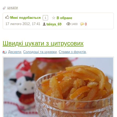
цукати
Мені подобається
В обране
1
17 лютого 2012, 17:41
taleya_69
0
1400
Швидкі цукати з цитрусових
Десерти
,
Солодощі та цукерки
,
Страви з фруктів
,