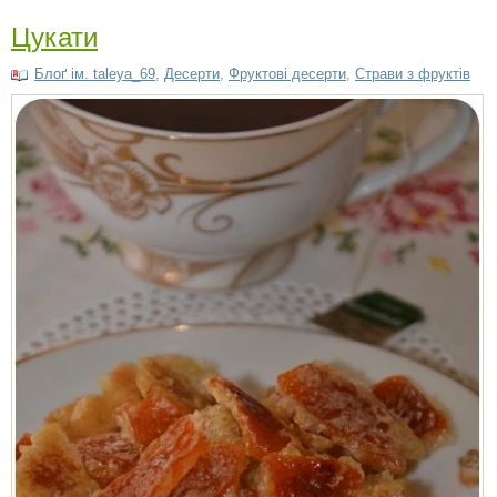
Цукати
Блоґ ім. taleya_69
,
Десерти
,
Фруктові десерти
,
Страви з фруктів