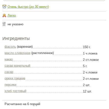
Очень быстро (до 30 минут)
Легко
не указано
Ингредиенты
фасоль
(варенная)
150 г.
масло сливочное
(растопленное)
1 ч.ложка
какао
2 ст.ложки
сахар ванильный
5 г.
сахар
2 ч.ложки
орехи грецкие
2 ст.ложки
персики
2 шт.
хлеб тостовый
12 шт.
Расчитанно на 6 порций