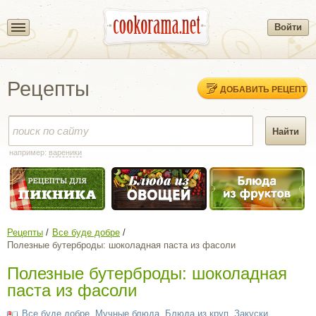
Войти
Рецепты
ДОБАВИТЬ РЕЦЕПТ
например:
вареники
Рецепты
Все буде добре
Полезные бутерброды: шоколадная паста из фасоли
Полезные бутерброды: шоколадная
паста из фасоли
Все буде добре
,
Мучные блюда
,
Блюда из круп
,
Закуски
,