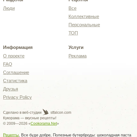
Люди
Все
Коллективные
Персональные
ТОП
Информация
Услуги
О проекте
Реклама
FAQ
Соглашение
Статистика
Друзья
Privacy Policy
Сделано в веб-студии
stfalcon.com
Кукорама — вкусные рецепты!
© 2009—2026 «
Cookorama.Net
»
Рецепты
, Все буде добре, Полезные бутерброды: шоколадная паста