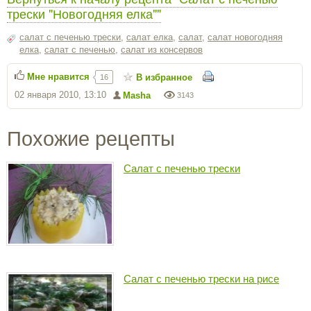
трески "Новогодняя елка""
салат с печенью трески
,
салат елка
,
салат
,
салат новогодняя
елка
,
салат с печенью
,
салат из консервов
Мне нравится
В избранное
16
02 января 2010, 13:10
Masha
3143
Похожие рецепты
Салат с печенью трески
Салат с печенью трески на рисе