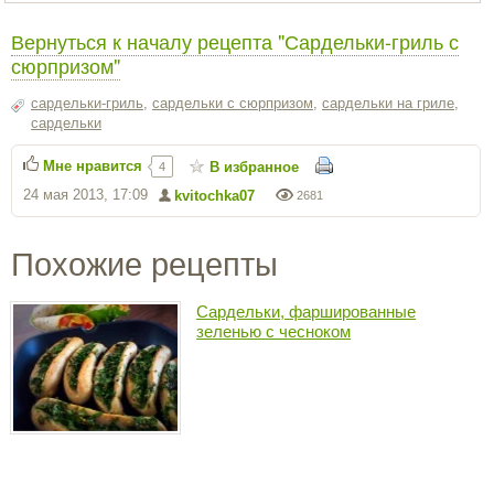
Вернуться к началу рецепта "Сардельки-гриль с
сюрпризом"
сардельки-гриль
,
сардельки с сюрпризом
,
сардельки на гриле
,
сардельки
Мне нравится
В избранное
4
24 мая 2013, 17:09
kvitochka07
2681
Похожие рецепты
Сардельки, фаршированные
зеленью с чесноком