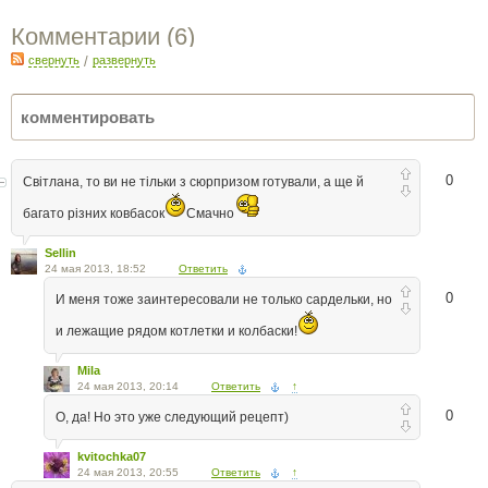
Комментарии (
6
)
свернуть
/
развернуть
0
Світлана, то ви не тільки з сюрпризом готували, а ще й
багато різних ковбасок
Смачно
Sellin
24 мая 2013, 18:52
Ответить
0
И меня тоже заинтересовали не только сардельки, но
и лежащие рядом котлетки и колбаски!
Mila
24 мая 2013, 20:14
Ответить
↑
0
О, да! Но это уже следующий рецепт)
kvitochka07
24 мая 2013, 20:55
Ответить
↑