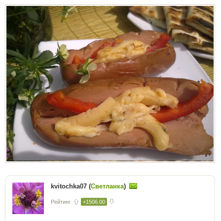
kvitochka07 (
Светланка
)
Рейтинг
+1506.00