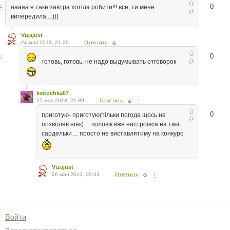
0
ааааа я таке завтра хотіла робити!!! все, ти мене
випередила....)))
Vizajust
24 мая 2013, 21:20
Ответить
0
готовь, готовь, не надо выдумывать отговорок
kvitochka07
25 мая 2013, 21:39
Ответить
↑
0
приготую- приготую(тільки погода щось не
позволяє ніяк)… чоловік вже настроївся на такі
сардельки… просто не виставлятиму на конкурс
Vizajust
26 мая 2013, 09:33
Ответить
↑
Войти