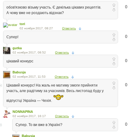
0
обов'язково візьму участь. Є декілька цікавих рецептів.
А чому вже не роздають відзнак?
tori
02 ноября 2017, 08:27
Ответить
0
Супер!
gutka
02 ноября 2017, 08:52
Ответить
0
цікавий конкурс
Babusja
02 ноября 2017, 11:53
Ответить
0
Цікавий конкурс! На жаль не матиму змоги прийняти
участь, але радітиму за учасників. Весь листопад буду у
відпустці Україна — Чехія.
NONNAPINA
02 ноября 2017, 16:17
Ответить
0
Супер. То ви вже в Україні?
Babusja