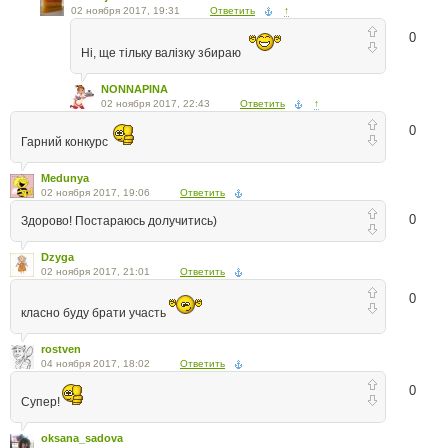
02 ноября 2017, 19:31
Ответить
↑
0
Ні, ще тільку валізку збираю
NONNAPINA
02 ноября 2017, 22:43
Ответить
↑
0
Гарний конкурс
Medunya
02 ноября 2017, 19:06
Ответить
0
Здорово! Постараюсь долучитись)
Dzyga
02 ноября 2017, 21:01
Ответить
0
класно буду брати участь
rostven
04 ноября 2017, 18:02
Ответить
0
Супер!
oksana_sadova