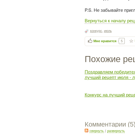
P.S. Не забывайте приг
Вернуться к началу рец
конкурс
,
июль
Мне нравится
5
Похожие ре
Поздравляем победител
лучший рецепт июля - л
Конкурс на лучший реце
Комментарии (
5
свернуть
/
развернуть