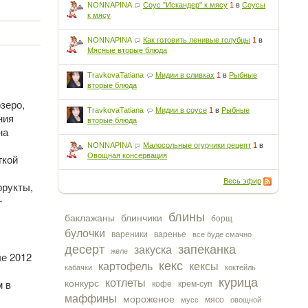
NONNAPINA
Соус "Искандер" к мясу
1
в
Соусы
к мясу
NONNAPINA
Как готовить ленивые голубцы
1
в
Мясные вторые блюда
TravkovaTatiana
Мидии в сливках
1
в
Рыбные
вторые блюда
зеро,
TravkovaTatiana
Мидии в соусе
1
в
Рыбные
ния
вторые блюда
на
NONNAPINA
Малосольные огурчики рецепт
1
в
Овощная консервация
гкой
Весь эфир
фрукты,
—
блины
баклажаны
блинчики
борщ
булочки
вареники
варенье
все буде смачно
десерт
запеканка
закуска
желе
ле 2012
кекс
картофель
кексы
кабачки
коктейль
курица
м в
котлеты
конкурс
кофе
крем-суп
маффины
мороженое
мясо
мусс
овощной