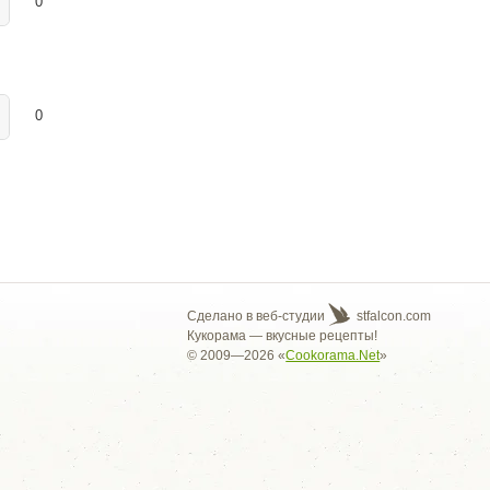
0
0
Сделано в веб-студии
stfalcon.com
Кукорама — вкусные рецепты!
© 2009—2026 «
Cookorama.Net
»