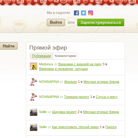
Мы в соцсетях
Войти
или
Зарегистрироваться
Прямой эфир
Публикации
Комментарии
Medunya
Вареники с вишней на пару
3
в
Вареники и пельмени, галушки
NONNAPINA
Жюльен
1
в
Мясные вторые блюда
NONNAPINA
Ткемали рецепт
1
в
Соусы к мясу
Sellin
Шаурма рецепт
2
в
Мясные вторые блюда
Sellin
Как приготовить тёртый пирог
1
в
Пироги