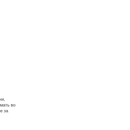
чи,
мать во
е за