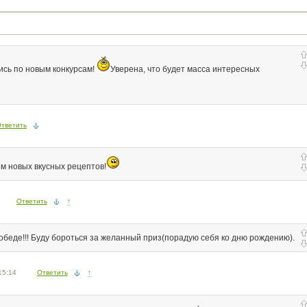
ись по новым конкурсам!
Уверена, что будет масса интересных
тветить
м новых вкусных рецептов!
Ответить
↑
 победе!!! Буду бороться за желанный приз(порадую себя ко дню рождению).
15:14
Ответить
↑