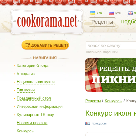
укр
рус
Подбо
Рецепты
ДОБАВИТЬ РЕЦЕПТ
например:
вареники
НАВИГАЦИЯ
Категория блюда
Блюда из...
Национальная кухня
Тип кухни
Праздничный стол
Рецепты
Конкурсы
Конк
Интересная информация
Конкурс июля 
Кулинарные ТВ-шоу
Новости проекта
Конкурсы
Конкурсы