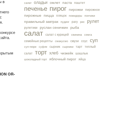
ы в
оладьи
омлет
паста
паштет
салат
пирог
печенье
пирожки
пирожное
тнего
пирожные
пицца
пляцок
с
помидоры
пончики
рулет
я.
правильный завтрак
рагу
пудинг
рис
руслан сеничкин
рыба
рулетики
салат
конкурсе
салат с курицей
свинина
семга
сайта.
суп
семейные рецепты
смузи
соус
смакуємо
сырник
тарт
теплый
суп-пюре
суфле
сырники
торт
акрытым
хлеб
чизкейк
салат
шашлык
яблочный пирог
яйца
шоколадный торт
ION OR-