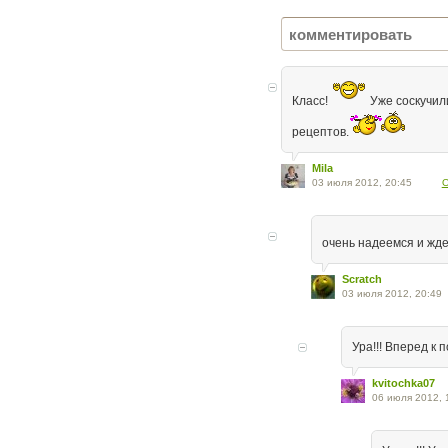
Класс!
Уже соскучил
рецептов.
Mila
03 июля 2012, 20:45
О
очень надеемся и жде
Scratch
03 июля 2012, 20:49
Ура!!! Вперед к
kvitochka07
06 июля 2012, 