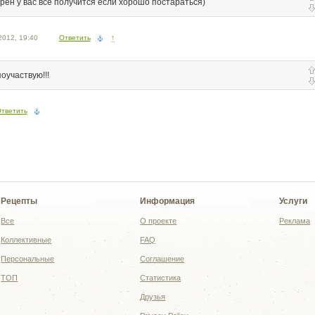
ерен у вас все получится если хорошо постараться)
2012, 19:40
Ответить
↑
поучаствую!!!
тветить
Рецепты
Информация
Услуги
Все
О проекте
Реклама
Коллективные
FAQ
Персональные
Соглашение
ТОП
Статистика
Друзья