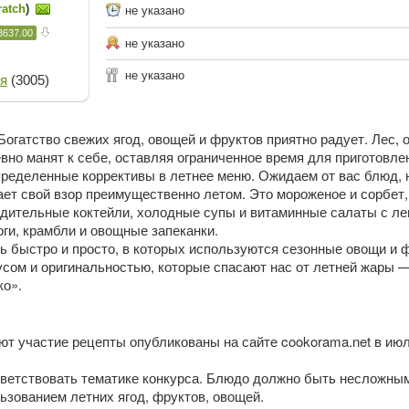
ratch
)
не указано
3637.00
не указано
не указано
я
(3005)
Богатство свежих ягод, овощей и фруктов приятно радует. Лес, о
евно манят к себе, оставляя ограниченное время для приготовле
пределенные коррективы в летнее меню. Ожидаем от вас блюд, 
ет свой взор преимущественно летом. Это мороженое и сорбет,
адительные коктейли, холодные супы и витаминные салаты с ле
оги, крамбли и овощные запеканки.
ь быстро и просто, в которых используются сезонные овощи и 
усом и оригинальностью, которые спасают нас от летней жары 
ко».
ют участие рецепты опубликованы на сайте cookorama.net в ию
ветствовать тематике конкурса. Блюдо должно быть несложны
льзованием летних ягод, фруктов, овощей.