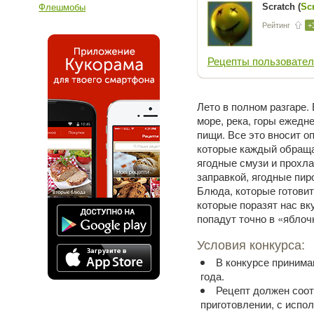
Scratch (
Sc
Флешмобы
Рейтинг
+
Рецепты пользовател
Лето в полном разгаре. 
море, река, горы ежедн
пищи. Все это вносит о
которые каждый обраща
ягодные смузи и прохл
заправкой, ягодные пир
Блюда, которые готовит
которые поразят нас вк
попадут точно в «яблоч
Условия конкурса:
В конкурсе принима
года.
Рецепт должен соот
приготовлении, с испо