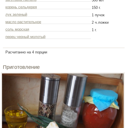
300 мл
корень сельдерея
150 г.
лук зеленый
1 пучок
масло растительное
2 ч.ложки
соль морская
1 г.
перец черный молотый
Расчитанно на 4 порции
Приготовление