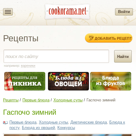
Войти
Рецепты
ДОБАВИТЬ РЕЦЕПТ
например:
вареники
Рецепты
Первые блюда
Холодные супы
Гаспочо зимний
Гаспочо зимний
Первые блюда
,
Холодные супы
,
Диетические блюда
,
Блюда к
посту
,
Блюда из овощей
,
Конкурсы