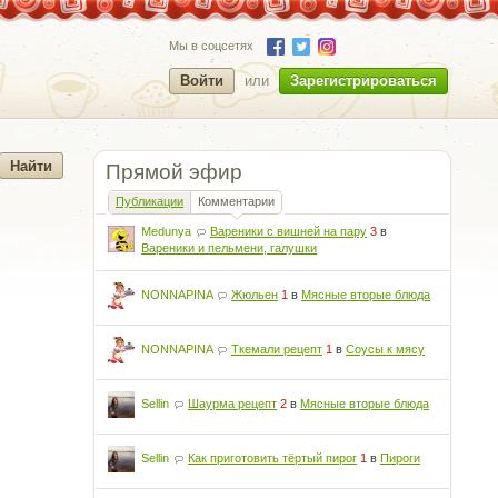
Мы в соцсетях
Войти
или
Зарегистрироваться
Прямой эфир
Публикации
Комментарии
Medunya
Вареники с вишней на пару
3
в
Вареники и пельмени, галушки
NONNAPINA
Жюльен
1
в
Мясные вторые блюда
NONNAPINA
Ткемали рецепт
1
в
Соусы к мясу
Sellin
Шаурма рецепт
2
в
Мясные вторые блюда
Sellin
Как приготовить тёртый пирог
1
в
Пироги