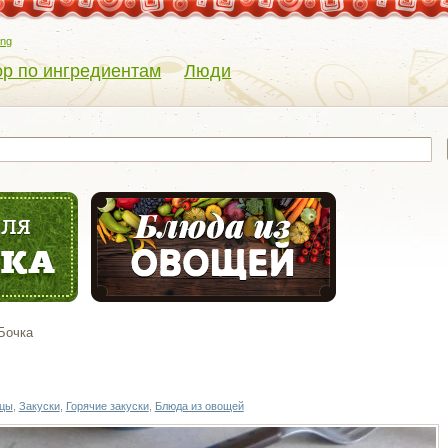
eng
р по ингредиентам
Люди
Бочка
ицы
,
Закуски
,
Горячие закуски
,
Блюда из овощей