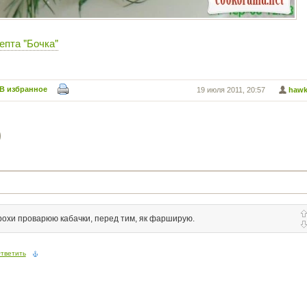
епта "Бочка"
В избранное
19 июля 2011, 20:57
haw
)
рохи проварюю кабачки, перед тим, як фарширую.
тветить