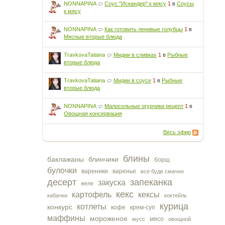
NONNAPINA
Соус "Искандер" к мясу
1
в
Соусы
к мясу
NONNAPINA
Как готовить ленивые голубцы
1
в
Мясные вторые блюда
TravkovaTatiana
Мидии в сливках
1
в
Рыбные
вторые блюда
TravkovaTatiana
Мидии в соусе
1
в
Рыбные
вторые блюда
NONNAPINA
Малосольные огурчики рецепт
1
в
Овощная консервация
Весь эфир
блины
баклажаны
блинчики
борщ
булочки
вареники
варенье
все буде смачно
десерт
запеканка
закуска
желе
кекс
картофель
кексы
кабачки
коктейль
курица
котлеты
конкурс
кофе
крем-суп
маффины
мороженое
мясо
мусс
овощной