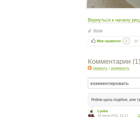
Вернуться к началу рец
бочка
Мне нравится
2
Комментарии (
1
свернуть
/
развернуть
Роблю щось подібне, але т
Lyuba
16 июля 2011, 22:17
О