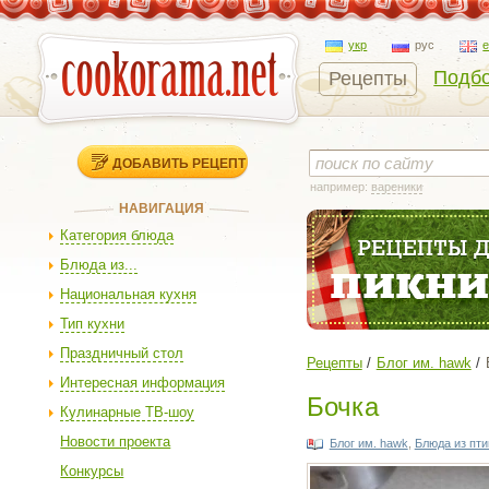
укр
рус
Подбо
Рецепты
ДОБАВИТЬ РЕЦЕПТ
например:
вареники
НАВИГАЦИЯ
Категория блюда
Блюда из...
Национальная кухня
Тип кухни
Праздничный стол
Рецепты
Блог им. hawk
Интересная информация
Бочка
Кулинарные ТВ-шоу
Новости проекта
Блог им. hawk
,
Блюда из пт
Конкурсы