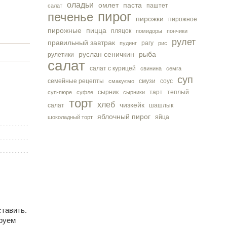
оладьи
омлет
паста
паштет
салат
пирог
печенье
пирожки
пирожное
пирожные
пицца
пляцок
помидоры
пончики
рулет
правильный завтрак
рагу
пудинг
рис
руслан сеничкин
рыба
рулетики
салат
салат с курицей
свинина
семга
суп
семейные рецепты
смузи
соус
смакуємо
сырник
тарт
теплый
суп-пюре
суфле
сырники
торт
хлеб
чизкейк
салат
шашлык
яблочный пирог
яйца
шоколадный торт
тавить.
руем