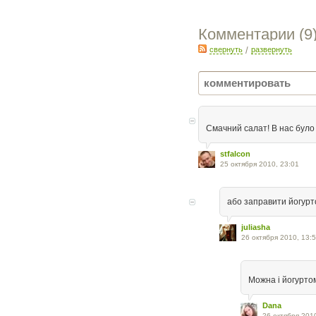
Комментарии (
9
свернуть
/
развернуть
Смачний салат! В нас було
stfalcon
25 октября 2010, 23:01
або заправити йогурт
juliasha
26 октября 2010, 13:
Можна і йогуртом
Dana
26 октября 201