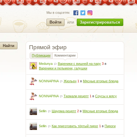
Мы в соцсетях
Войти
или
Зарегистрироваться
Прямой эфир
Публикации
Комментарии
Medunya
Вареники с вишней на пару
3
в
Вареники и пельмени, галушки
NONNAPINA
Жюльен
1
в
Мясные вторые блюда
NONNAPINA
Ткемали рецепт
1
в
Соусы к мясу
Sellin
Шаурма рецепт
2
в
Мясные вторые блюда
Sellin
Как приготовить тёртый пирог
1
в
Пироги