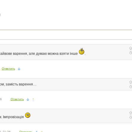
)
 айвове варення, але думаю можна взяти інше
.
Ответить
ом, замість варення…
56
Ответить
↑
. Імпровізація
0, 21:26
Ответить
↑