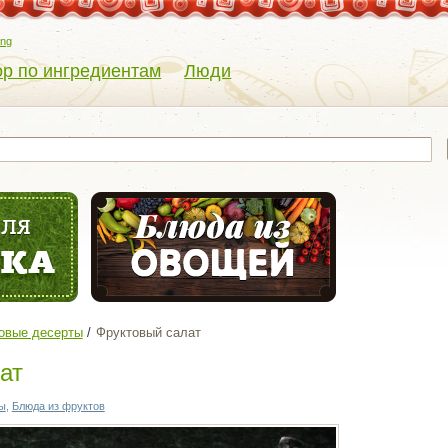
eng
р по ингредиентам
Люди
овые десерты
Фруктовый салат
ат
ы
,
Блюда из фруктов