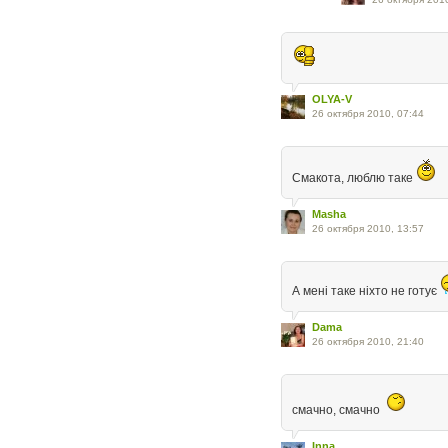
OLYA-V
26 октября 2010, 07:44
Смакота, люблю таке
Masha
26 октября 2010, 13:57
А мені таке ніхто не готує
Dama
26 октября 2010, 21:40
смачно, смачно
Inna