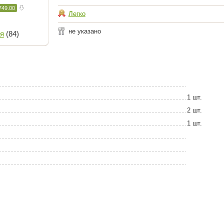
749.00
Легко
не указано
я
(84)
1 шт.
2 шт.
1 шт.