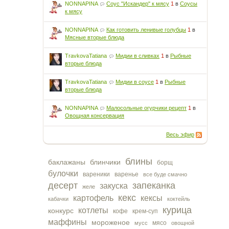
NONNAPINA
Соус "Искандер" к мясу
1
в
Соусы
к мясу
NONNAPINA
Как готовить ленивые голубцы
1
в
Мясные вторые блюда
TravkovaTatiana
Мидии в сливках
1
в
Рыбные
вторые блюда
TravkovaTatiana
Мидии в соусе
1
в
Рыбные
вторые блюда
NONNAPINA
Малосольные огурчики рецепт
1
в
Овощная консервация
Весь эфир
блины
баклажаны
блинчики
борщ
булочки
вареники
варенье
все буде смачно
десерт
запеканка
закуска
желе
кекс
картофель
кексы
кабачки
коктейль
курица
котлеты
конкурс
кофе
крем-суп
маффины
мороженое
мясо
мусс
овощной