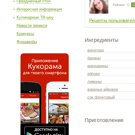
Праздничный стол
Рейтинг
+
Интересная информация
Кулинарные ТВ-шоу
Рецепты пользовател
Новости проекта
Конкурсы
Ингредиенты
Флешмобы
виноград
бананы
мандарины
яблоки
лимоны
варенье айвовое
сок фруктовый
Приготовление