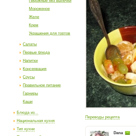
Пирожные без выпечки
Мороженое
Желе
Крем
Украшения для тортов
Салаты
Первые блюда
Напитки
Консервация
Соусы
Правильное питание
Гарниры
Каши
Блюда из...
Переводы рецепта
Национальная кухня
Тип кухни
Dana