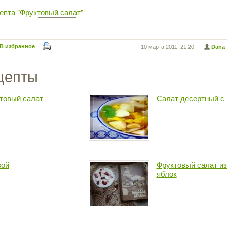
епта "Фруктовый салат"
В избранное
10 марта 2011, 21:20
Dana
цепты
товый салат
Салат десертный с
вой
Фруктовый салат из
яблок