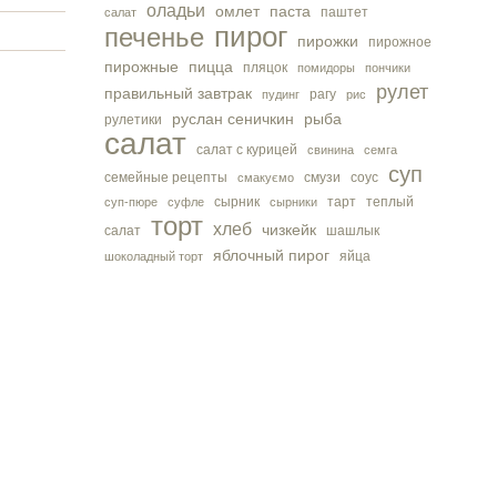
оладьи
омлет
паста
паштет
салат
пирог
печенье
пирожки
пирожное
пирожные
пицца
пляцок
помидоры
пончики
рулет
правильный завтрак
рагу
пудинг
рис
руслан сеничкин
рыба
рулетики
салат
салат с курицей
свинина
семга
суп
семейные рецепты
смузи
соус
смакуємо
сырник
тарт
теплый
суп-пюре
суфле
сырники
торт
хлеб
чизкейк
салат
шашлык
яблочный пирог
яйца
шоколадный торт