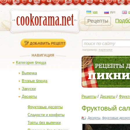
укр
рус
Подбо
Рецепты
ДОБАВИТЬ РЕЦЕПТ
например:
вареники
НАВИГАЦИЯ
Категория блюда
Выпечка
Вторые блюда
Закуски
Десерты
Рецепты
Десерты
Фрукт
Фруктовый сал
Фруктовые десерты
Сладости и конфеты
Десерты
,
Фруктовые десерт
Торты без выпечки