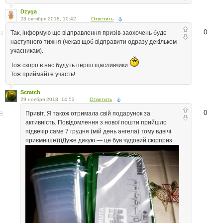
Dzyga
23 октября 2018, 10:42
Ответить
0
Так, інформую що відправлення призів-заохочень буде
наступного тижня (чекав щоб відправити одразу декільком
учасникам).
Тож скоро в нас будуть перші щасливчики
Тож приймайте участь!
Scratch
29 ноября 2018, 14:53
Ответить
0
Привіт. Я також отримала свій подарунок за
активність. Повідомлення з нової пошти прийшло
підвечір саме 7 грудня (мій день ангела) тому вдвічі
приємніше)))Дуже дякую — це був чудовий сюрприз.