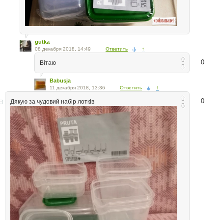
gutka
08 декабря 2018, 14:49
Ответить
↑
0
Вітаю
Babusja
11 декабря 2018, 13:36
Ответить
↑
0
Дякую за чудовий набір лотків