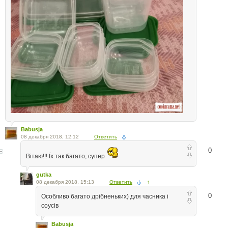
Babusja
08 декабря 2018, 12:12
Ответить
0
Вітаю!!! Їх так багато, супер
gutka
08 декабря 2018, 15:13
Ответить
↑
0
Особливо багато дрібненьких) для часника і
соусів
Babusja