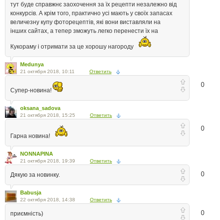
тут буде справжнє заохочення за їх рецепти незалежно від
конкурсів. А крім того, практично усі мають у своїх запасах
величезну купу фоторецептів, які вони виставляли на
інших сайтах, а тепер зможуть легко перенести їх на
Кукораму і отримати за це хорошу нагороду
Medunya
21 октября 2018, 10:11
Ответить
0
Супер-новина!
oksana_sadova
21 октября 2018, 15:25
Ответить
0
Гарна новина!
NONNAPINA
21 октября 2018, 19:39
Ответить
0
Дякую за новинку.
Babusja
22 октября 2018, 14:38
Ответить
0
приємність)