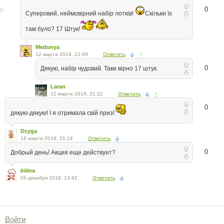
0
Суперовий, неймовірний набір лотків!
Скільки їх
там було? 17 Штук!
Medunya
12 марта 2019, 21:09
Ответить
↑
0
Дякую, набір чудовий. Таки вірно 17 штук.
Laran
12 марта 2019, 21:22
Ответить
↑
0
дякую-дякую! І я отримала свій приз!
Dzyga
18 марта 2019, 21:14
Ответить
0
Добрый день! Акция еще действует?
Iriiina
06 декабря 2019, 13:42
Ответить
Войти