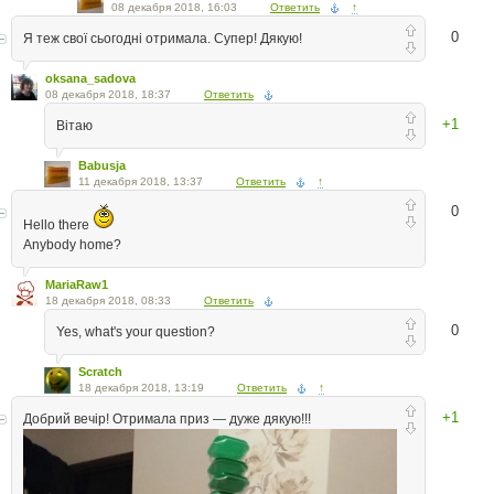
08 декабря 2018, 16:03
Ответить
↑
0
Я теж свої сьогодні отримала. Супер! Дякую!
oksana_sadova
08 декабря 2018, 18:37
Ответить
+1
Вітаю
Babusja
11 декабря 2018, 13:37
Ответить
↑
0
Hello there
Anybody home?
MariaRaw1
18 декабря 2018, 08:33
Ответить
0
Yes, what's your question?
Scratch
18 декабря 2018, 13:19
Ответить
↑
+1
Добрий вечір! Отримала приз — дуже дякую!!!