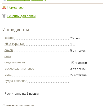
Нормально
Рецепты для плиты
Ингредиенты
кефир
250 мл
яйца куриные
1 шт.
сахар
5 ст.ложек
соль
сода пищевая
1/2 ч.ложки
масло растительное
3 ст.ложки
мука
2-3 стакана
пудра сахарная
Расчитанно на 1 порция
Приготовление: