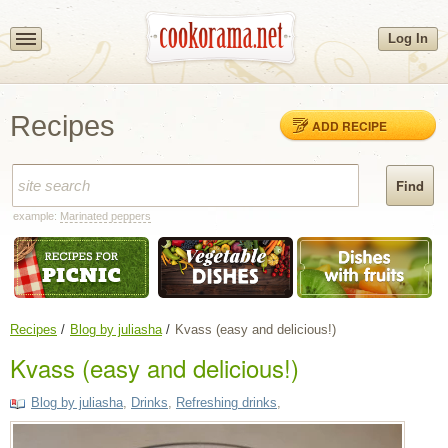
Log In
Recipes
ADD RECIPE
example:
Marinated peppers
Recipes
Blog by juliasha
Kvass (easy and delicious!)
Kvass (easy and delicious!)
Blog by juliasha
,
Drinks
,
Refreshing drinks
,