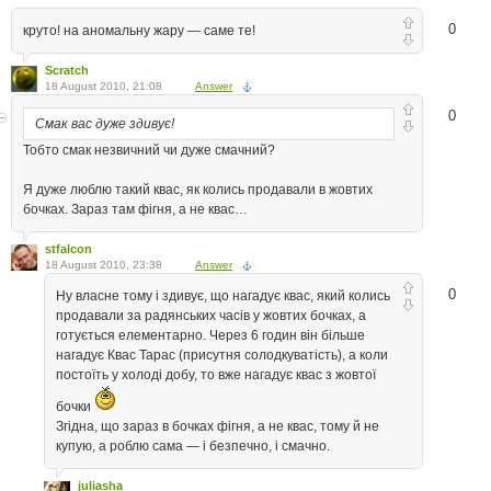
0
круто! на аномальну жару — саме те!
Scratch
18 August 2010, 21:08
Answer
0
Смак вас дуже здивує!
Тобто смак незвичний чи дуже смачний?
Я дуже люблю такий квас, як колись продавали в жовтих
бочках. Зараз там фігня, а не квас…
stfalcon
18 August 2010, 23:38
Answer
0
Ну власне тому і здивує, що нагадує квас, який колись
продавали за радянських часів у жовтих бочках, а
готується елементарно. Через 6 годин він більше
нагадує Квас Тарас (присутня солодкуватість), а коли
постоїть у холоді добу, то вже нагадує квас з жовтої
бочки
Згідна, що зараз в бочках фігня, а не квас, тому й не
купую, а роблю сама — і безпечно, і смачно.
juliasha