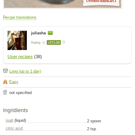
Recipe translations
juliasha
Rating
+271.00
User recipes
(38)
Long (up to 1 day)
Easy
not specified
Ingridients
malt
(liquid)
2 spoon
citric acid
2 tsp.