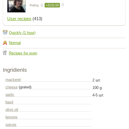
Rating
+3132.00
User recipes
(413)
Quickly (1 hour)
Normal
Recipes for oven
Ingridients
mackerel
2 шт.
cheese
(grated)
100 g.
garlic
4-5 шт.
basil
olive oil
lemons
spices