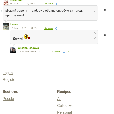
09 March 2015, 20:52
Answer
0
цікавий рецепт — заберу в обране спробую за нагоди
приготувати!
Laran
14 March 2015, 00:03
Answer
0
Дякую!
oksana_sadova
14 March 2015, 14:36
Answer
↑
Log In
Register
Sections
Recipes
People
All
Collective
Personal