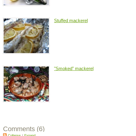
Stuffed mackerel
"Smoked" mackerel
Comments (
6
)
Collapse
/
Expand