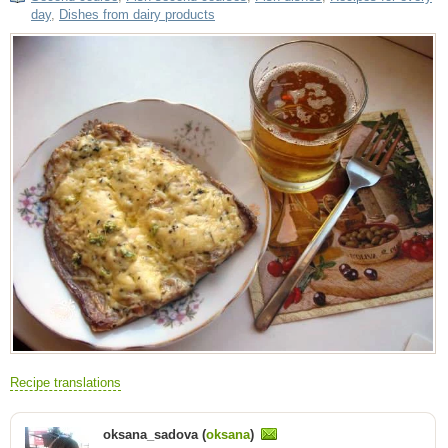
day
,
Dishes from dairy products
Recipe translations
oksana_sadova (
oksana
)