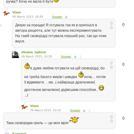
ручка? Хоча не мала б бути
Vixen
09 March 2015, 19:39
Answer
0
Дякую за поради! Я готувала так як в оригіналі в
автора рецепта, але тут можна експериментувати.
На такій сковорідці готувала перший раз, так що поки
вчуся.
oksana_sadova
09 March 2015, 20:26
Answer
↑
0
я дуже люблю готувати на цій сковорідці, бо
не треба багато жирів і швидко
хоча… потім
її відмивати… хм...( найкраще драпачкою(
дротяною мочалкою) дідівським способом...
...)
Vixen
09 March 2015, 20:52
Answer
↑
0
Така сковорідка-гриль — це моя мрія
Koenigin