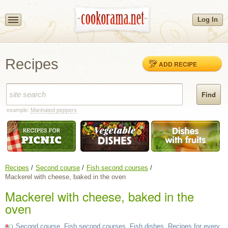
Log In
Recipes
ADD RECIPE
example:
Marinated peppers
Recipes
Second course
Fish second courses
Mackerel with cheese, baked in the oven
Mackerel with cheese, baked in the
oven
Second course
,
Fish second courses
,
Fish dishes
,
Recipes for every