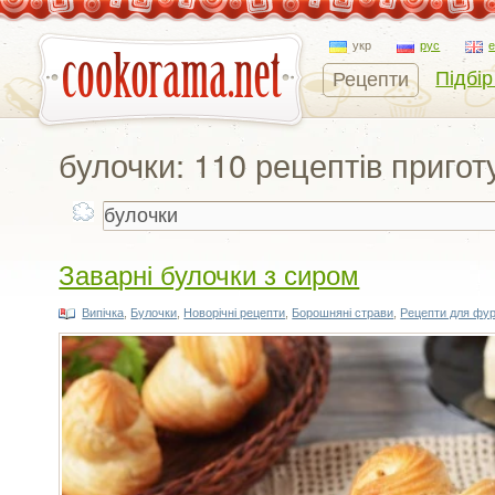
укр
рус
Підбір
Рецепти
булочки: 110 рецептів приго
Заварні булочки з сиром
Випічка
,
Булочки
,
Новорічні рецепти
,
Борошняні страви
,
Рецепти для фу