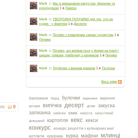
Marik
Кіш із вершковою капустою, беконом та
кукурудзкою
1
в
Пироги
Marik
ТВОРОЖНІ ПОНЧИКИ для тих, хто не
худне - у фритюрі
1
в
Десерти
Marik
Печиво з плавленим сиром і кунжутом
1
в
Печиво
Marik
Печиво, що випікається у формі на плиті (
шишки, горішки, грибочки) з начинкою
1
в
Печиво
Marik
Трубочки з винним кремом
1
в
Тістечка
Весь ефір
булочки
баклажани
варення
борщ
вареники
десерт
випічка
закуска
вечеря
дітям
0
550
запіканка
кава
кабачки
капуста
капустяний
кекс
картопля
кекси
флешмоб
конкурс
конкурс рецептів з кулінарних книг
млинці
курка
мафіни
котлети
кукорама