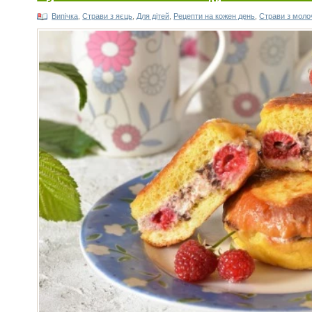
Випічка
,
Cтрави з яєць
,
Для дітей
,
Рецепти на кожен день
,
Страви з моло