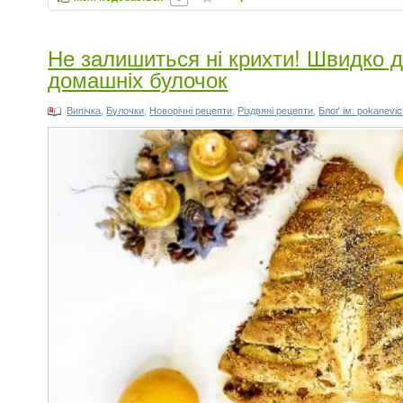
Не залишиться ні крихти! Швидко 
домашніх булочок
Випічка
,
Булочки
,
Новорічні рецепти
,
Різдвяні рецепти
,
Блоґ ім. pokanevi