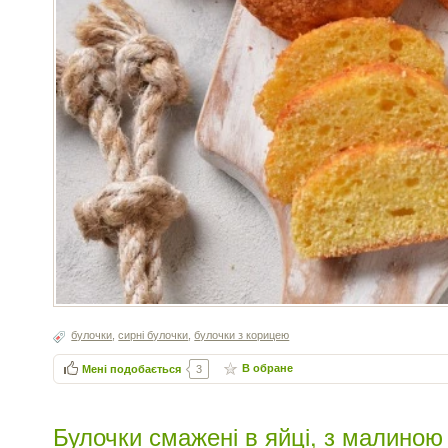
булочки
,
сирні булочки
,
булочки з корицею
В обране
Мені подобається
3
Булочки смажені в яйці, з малиною