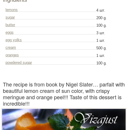
Ingridients
lemons
4 шт.
sugar
200 g.
butter
100 g.
eggs
3 шт.
egg yolks
1 шт.
cream
500 g.
oranges
1 шт.
powdered sugar
100 g.
The recipe is from book by Nigel Slater… parfait with
beautiful lemon cream of sun color, with crispy
meringue and orange peel!!! Taste of this dessert is
incredible!!!