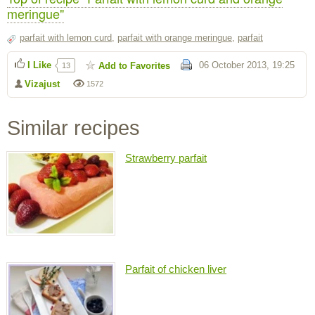
meringue"
parfait with lemon curd
,
parfait with orange meringue
,
parfait
I Like
06 October 2013, 19:25
Add to Favorites
13
Vizajust
1572
Similar recipes
Strawberry parfait
Parfait of chicken liver