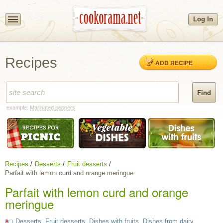
Log In
Recipes
ADD RECIPE
example:
Marinated peppers
Recipes
Desserts
Fruit desserts
Parfait with lemon curd and orange meringue
Parfait with lemon curd and orange
meringue
Desserts
,
Fruit desserts
,
Dishes with fruits
,
Dishes from dairy