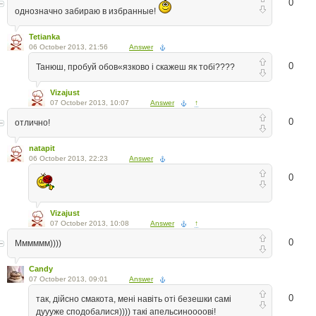
0
однозначно забираю в избранные!
Tetianka
06 October 2013, 21:56
Answer
0
Танюш, пробуй обов«язково і скажеш як тобі????
Vizajust
07 October 2013, 10:07
Answer
↑
0
отлично!
natapit
06 October 2013, 22:23
Answer
0
Vizajust
07 October 2013, 10:08
Answer
↑
0
Мммммм))))
Candy
07 October 2013, 09:01
Answer
0
так, дійсно смакота, мені навіть оті безешки самі
дуууже сподобалися)))) такі апельсиноооові!