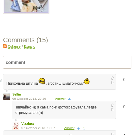
Comments (
15
)
Collapse
/
Expand
0
Прикольна штучка
, вгостиш шматочком?
Sellin
06 October 2013, 20:20
Answer
0
звичайно)))) я сама поки фотографувала ледве
стримувалася)))
Vizajust
07 October 2013, 10:07
Answer
↑