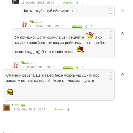
18 October 2013, 19:00
Answer
↑
0
Кать, готуй готуй обов«язково!!!
Vizajust
18 October 2013, 20:07
Answer
↑
0
Як приємно, що ти оцінила цей рецептик
я он
на днях знов його теж щераз робитиму… я тепер без
нього нікуда)))) Я теж сподівалася....
Vizajust
18 October 2013, 20:06
Answer
↑
0
Смачний рецепт. Це ж таких безе можна насушити про
запас. А як гості на порозі тільки кремом змащувати.
Babusja
19 October 2013, 13:57
Answer