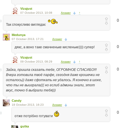
Vizajust
07 October 2013, 10:08
Answer
↑
0
Так спокусливо виглядає
Medunya
07 October 2013, 17:21
Answer
0
дякс, а воно таке смачненьке кисленьке)))) супер!
Vizajust
09 October 2013, 08:29
Answer
↑
0
Зайка, пришла сказать тебе, ОГРОМНОЕ СПАСИБО!!!
Вчера готовила твоё парфе, сегодня даже крошечки не
осталось)) даже сфоткать не удалось. Я конечно в шоке,
что ты не выиграла((( но еслиб админы знали, этот
вкус, точно б выбрали тебя)))
Candy
18 October 2013, 16:23
Answer
0
отже потрібно готувати
gutka