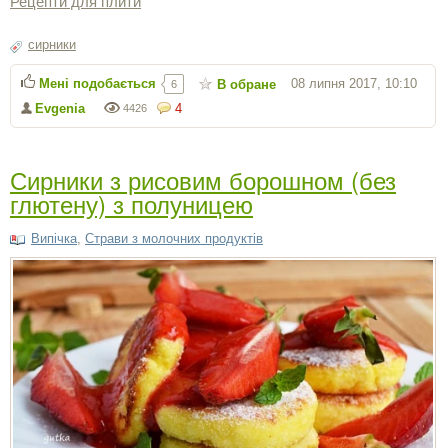
Рецепти для плити
сирники
Мені подобається
08 липня 2017, 10:10
В обране
6
Evgenia
4
4426
Сирники з рисовим борошном (без
глютену) з полуницею
Випічка
,
Страви з молочних продуктів