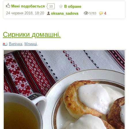
Мені подобається
В обране
10
24 червня 2018, 18:20
oksana_sadova
4
5783
Сирники домашні.
Випічка
,
Млинці
,