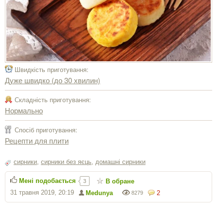
Швидкість приготування:
Дуже швидко (до 30 хвилин)
Складність приготування:
Нормально
Спосіб приготування:
Рецепти для плити
сирники
,
сирники без яєць
,
домашні сирники
Мені подобається
В обране
3
31 травня 2019, 20:19
Medunya
2
8279