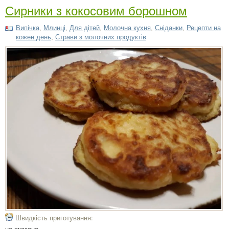
Сирники з кокосовим борошном
Випічка
,
Млинці
,
Для дітей
,
Молочна кухня
,
Сніданки
,
Рецепти на
кожен день
,
Страви з молочних продуктів
Швидкість приготування:
не вказано