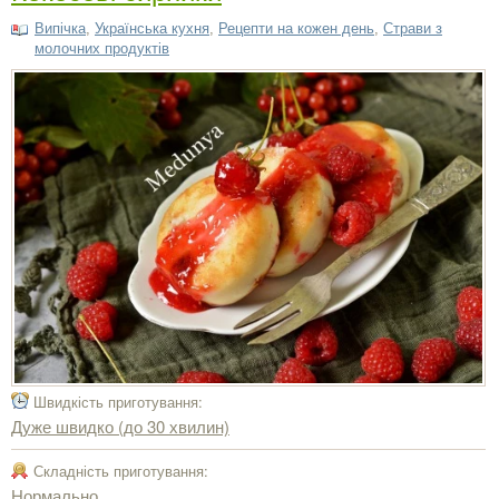
Випічка
,
Українська кухня
,
Рецепти на кожен день
,
Страви з
молочних продуктів
Швидкість приготування:
Дуже швидко (до 30 хвилин)
Складність приготування:
Нормально