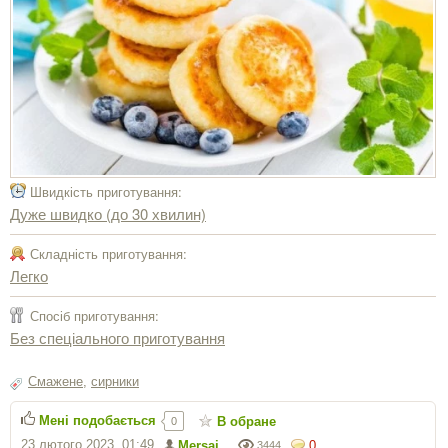
Швидкість приготування:
Дуже швидко (до 30 хвилин)
Складність приготування:
Легко
Спосіб приготування:
Без спеціального приготування
Смажене
,
сирники
Мені подобається
В обране
0
23 лютого 2023, 01:49
Mersai
0
3444