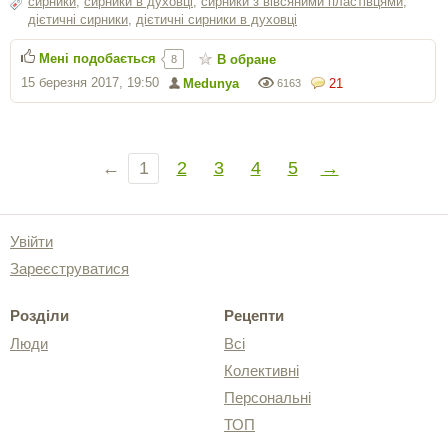
сирники
,
сирники в духовці
,
сирники з вівсяними пластівцями
,
дієтичні сирники
,
дієтичні сирники в духовці
Мені подобається
В обране
8
15 березня 2017, 19:50
Medunya
21
6163
←
1
2
3
4
5
→
Увійти
Зареєструватися
Розділи
Рецепти
Люди
Всі
Колективні
Персональні
ТОП