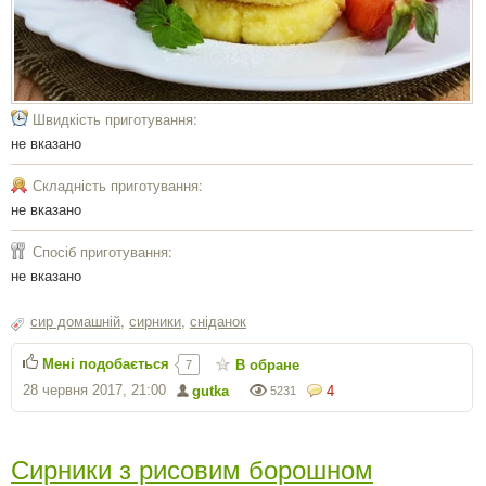
Швидкість приготування:
не вказано
Складність приготування:
не вказано
Спосіб приготування:
не вказано
сир домашній
,
сирники
,
сніданок
Мені подобається
В обране
7
28 червня 2017, 21:00
gutka
4
5231
Сирники з рисовим борошном