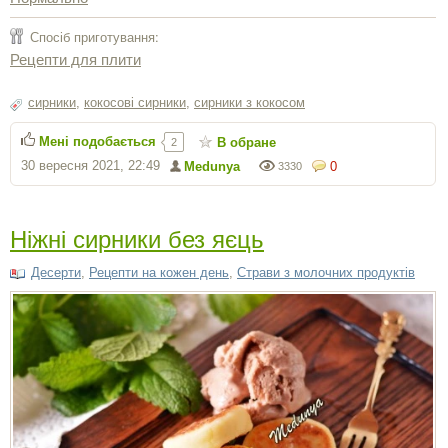
Спосіб приготування:
Рецепти для плити
сирники
,
кокосові сирники
,
сирники з кокосом
Мені подобається
В обране
2
30 вересня 2021, 22:49
Medunya
0
3330
Ніжні сирники без яєць
Десерти
,
Рецепти на кожен день
,
Страви з молочних продуктів