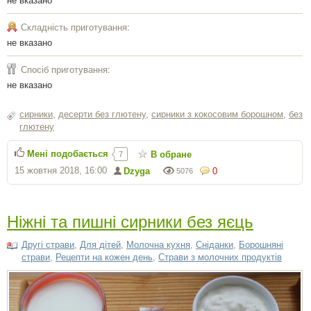
Складність приготування:
не вказано
Спосіб приготування:
не вказано
сирники
,
десерти без глютену
,
сирники з кокосовим борошном
,
без
глютену
Мені подобається
В обране
7
15 жовтня 2018, 16:00
Dzyga
0
5076
Ніжні та пишні сирники без яєць
Другі страви
,
Для дітей
,
Молочна кухня
,
Сніданки
,
Борошняні
страви
,
Рецепти на кожен день
,
Страви з молочних продуктів