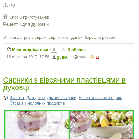
Легко
Спосіб приготування:
Рецепти для духовки
книга страв з сиром
,
сирники
,
сніданок
,
борошно рисове
Мені подобається
В обране
8
18 березня 2017, 17:58
gutka
11
9041
Сирники з вівсяними пластівцями в
духовці
Випічка
,
Для дітей
,
Дієтичні страви
,
Рецепти на кожен день
,
Страви з молочних продуктів