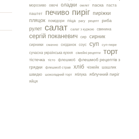
оладки
паска
морозиво
овочі
паста
омлет
пиріг
печиво
пиріжки
паштет
пляцок
піца
риба
помідори
рагу
рецепт
салат
рулет
свинина
салат з куркою
сергiй поканевич
сирник
сир
суп
сирники
сніданок
соус
смачно
суп-пюре
торт
сучасна українська кухня
сімейні рецепти
тістечка
флешмоб рецептів з
флешмоб
тісто
хліб
грядки
чізкейк
шашлик
флешмоб страв
яблучний пиріг
швидко
яблука
шоколадний торт
яйця