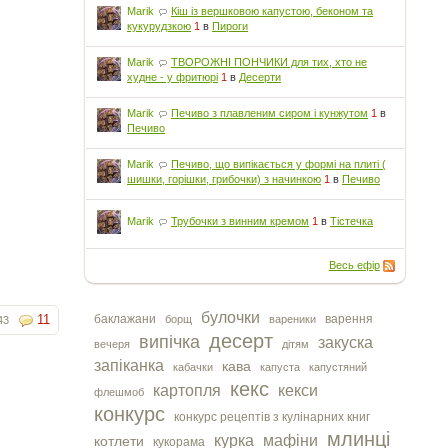
Marik
Кіш із вершковою капустою, беконом та
кукурудзкою
1
в
Пироги
Marik
ТВОРОЖНІ ПОНЧИКИ для тих, хто не
худне - у фритюрі
1
в
Десерти
Marik
Печиво з плавленим сиром і кунжутом
1
в
Печиво
Marik
Печиво, що випікається у формі на плиті (
шишки, горішки, грибочки) з начинкою
1
в
Печиво
Marik
Трубочки з винним кремом
1
в
Тістечка
Весь ефір
булочки
баклажани
варення
11
борщ
вареники
43
десерт
випічка
закуска
вечеря
дітям
запіканка
кава
кабачки
капуста
капустяний
кекс
картопля
кекси
флешмоб
конкурс
конкурс рецептів з кулінарних книг
млинці
курка
мафіни
котлети
кукорама