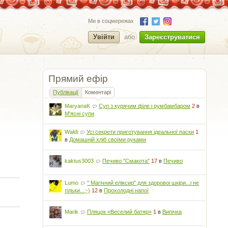
Ми в соцмережах
Увійти
або
Зареєструватися
Прямий ефір
Публікації
Коментарі
MaryanaK
Суп з курячим філе і румбамбаром
2
в
М'ясні супи
Waldi
Усі секрети приготування ідеальної паски
1
в
Домашній хліб своїми руками
kaktus3003
Печиво "Смакота"
17
в
Печиво
Lumo
" Магічний еліксир" для здоровоі шкіри...і не
тільки...;-)
12
в
Прохолодні напої
Marik
Пляцок «Веселий батяр»
1
в
Випічка