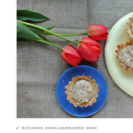
пісочні кошики
,
кошики з каковим кремом
,
кошики