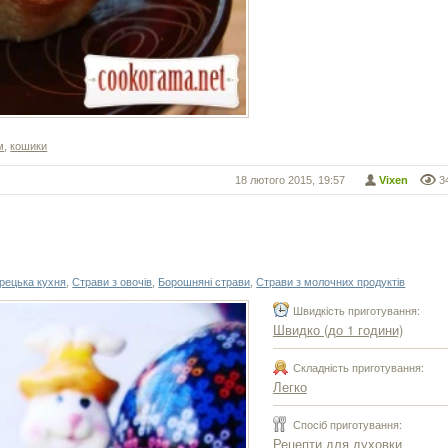
м
,
кошики
18 лютого 2015, 19:57
Vixen
3
рецька кухня
,
Страви з овочів
,
Борошняні страви
,
Страви з молочних продуктів
Швидкість приготування:
Швидко (до 1 години)
Складність приготування:
Легко
Спосіб приготування:
Рецепти для духовки