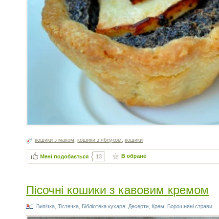
кошики з маком
,
кошики з яблуком
,
кошики
В обране
Мені подобається
13
Пісочні кошики з кавовим кремом
Випічка
,
Тістечка
,
Бібліотека кухаря
,
Десерти
,
Крем
,
Борошняні страви