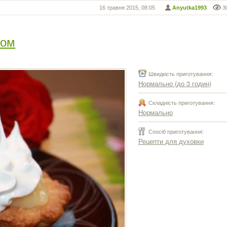
16 травня 2015, 08:05
Anyutka1993
3
мом
Швидкість приготування:
Нормально (до 3 годин)
Складність приготування:
Нормально
Спосіб приготування:
Рецепти для духовки