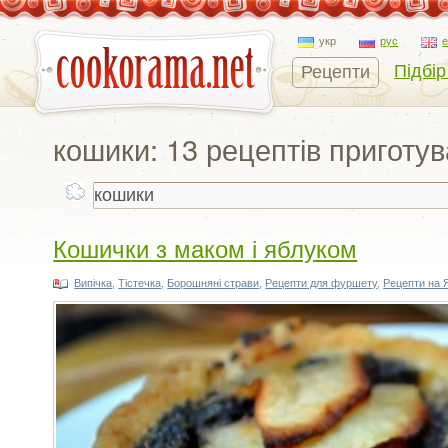
укр
рус
Підбір
Рецепти
кошики: 13 рецептів приготу
Кошички з маком і яблуком
Випічка
,
Тістечка
,
Борошняні страви
,
Рецепти для фуршету
,
Рецепти на 