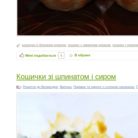
кошички із білковим кремом
,
кошики з заварним кремом
,
кошики з кремо
В обране
Мені подобається
6
Кошички зі шпинатом і сиром
Рецепти до Великодня
,
Випічка
,
Пиріжки та пироги з солоною начинкою
,
Г