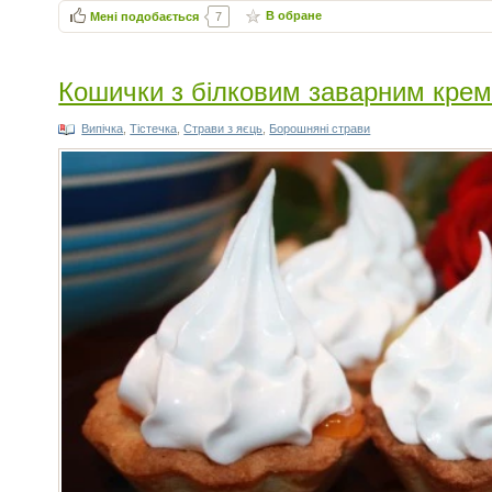
В обране
Мені подобається
7
Кошички з білковим заварним кре
Випічка
,
Тістечка
,
Cтрави з яєць
,
Борошняні страви