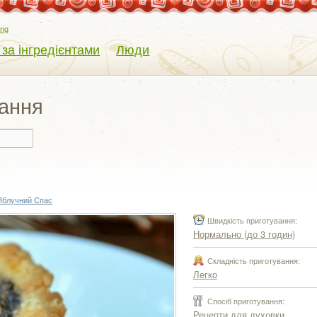
eng
 за інгредієнтами
Люди
вання
Яблучний Спас
Швидкість приготування:
Нормально (до 3 годин)
Складність приготування:
Легко
Спосіб приготування:
Рецепти для духовки