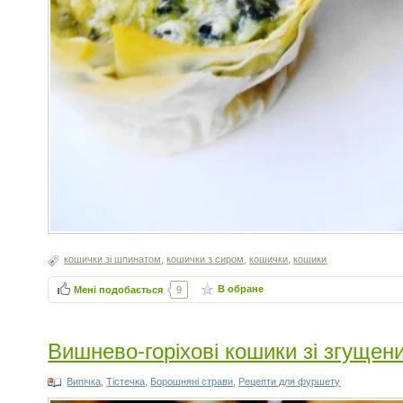
кошички зі шпинатом
,
кошички з сиром
,
кошички
,
кошики
В обране
Мені подобається
9
Вишнево-горіхові кошики зі згуще
Випічка
,
Тістечка
,
Борошняні страви
,
Рецепти для фуршету