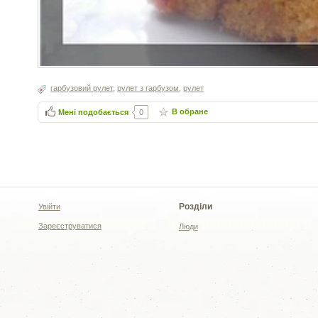
гарбузовий рулет
,
рулет з гарбузом
,
рулет
В обране
Мені подобається
0
Розділи
Увійти
Зареєструватися
Люди