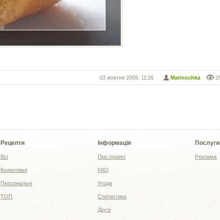
03 жовтня 2009, 11:26
Marinochka
2
Рецепти
Інформація
Послуги
Всі
Про проект
Реклама
Колективні
FAQ
Персональні
Угода
ТОП
Статистика
Друзі