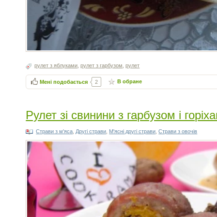
рулет з яблуками
,
рулет з гарбузом
,
рулет
В обране
Мені подобається
2
Рулет зі свинини з гарбузом і горіх
Страви з м'яса
,
Другі страви
,
М'ясні другі страви
,
Страви з овочів