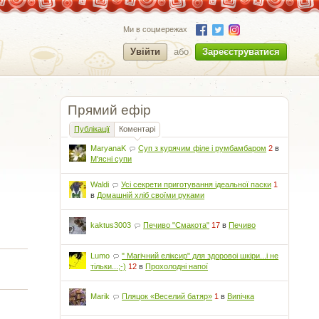
Ми в соцмережах
Увійти
або
Зареєструватися
Прямий ефір
Публікації
Коментарі
MaryanaK
Суп з курячим філе і румбамбаром
2
в
М'ясні супи
Waldi
Усі секрети приготування ідеальної паски
1
в
Домашній хліб своїми руками
kaktus3003
Печиво "Смакота"
17
в
Печиво
Lumo
" Магічний еліксир" для здоровоі шкіри...і не
тільки...;-)
12
в
Прохолодні напої
Marik
Пляцок «Веселий батяр»
1
в
Випічка