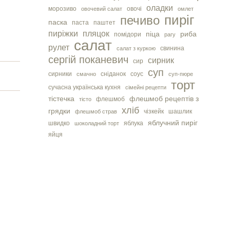
оладки
морозиво
овочі
овочевий салат
омлет
пиріг
печиво
паска
паста
паштет
пиріжки
пляцок
піца
риба
помідори
рагу
салат
рулет
свинина
салат з куркою
сергiй поканевич
сирник
сир
суп
сирники
сніданок
соус
смачно
суп-пюре
торт
сучасна українська кухня
сімейні рецепти
тістечка
флешмоб рецептів з
флешмоб
тісто
хліб
грядки
чізкейк
шашлик
флешмоб страв
яблучний пиріг
швидко
яблука
шоколадний торт
яйця