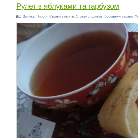
Рулет з яблуками та гарбузом
Випічка
,
Пироги
,
Страви з овочів
,
Страви з фруктів
,
Борошняні страви
,
Ф