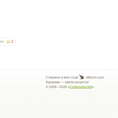
2
931
Створено в веб-студії
stfalcon.com
Кукорама — смачні рецепти!
© 2009—2026 «
Cookorama.Net
»