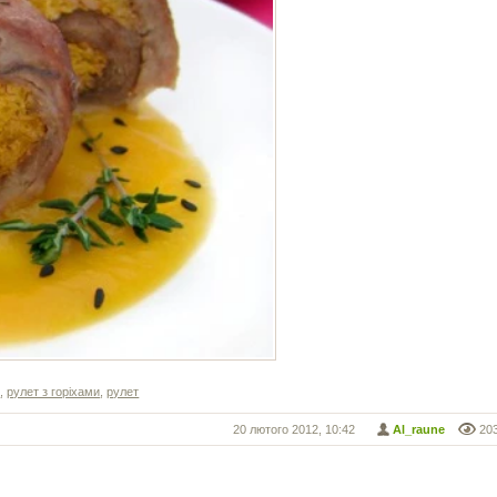
м
,
рулет з горіхами
,
рулет
20 лютого 2012, 10:42
Al_raune
20