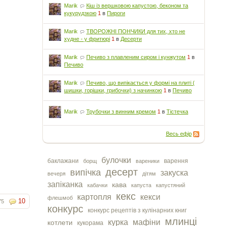
Marik
Кіш із вершковою капустою, беконом та
кукурудзкою
1
в
Пироги
Marik
ТВОРОЖНІ ПОНЧИКИ для тих, хто не
худне - у фритюрі
1
в
Десерти
Marik
Печиво з плавленим сиром і кунжутом
1
в
Печиво
Marik
Печиво, що випікається у формі на плиті (
шишки, горішки, грибочки) з начинкою
1
в
Печиво
Marik
Трубочки з винним кремом
1
в
Тістечка
Весь ефір
булочки
баклажани
варення
борщ
вареники
десерт
випічка
закуска
вечеря
дітям
запіканка
кава
кабачки
капуста
капустяний
кекс
картопля
кекси
флешмоб
10
75
конкурс
конкурс рецептів з кулінарних книг
млинці
курка
мафіни
котлети
кукорама