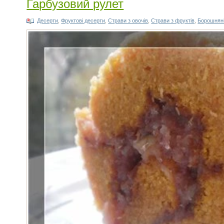
Гарбузовий рулет
Десерти
,
Фруктові десерти
,
Страви з овочів
,
Страви з фруктів
,
Борошняні