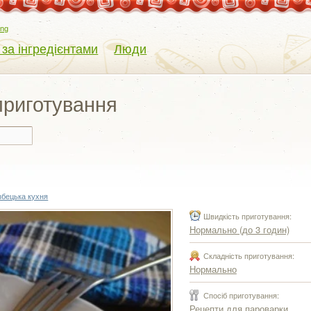
eng
 за інгредієнтами
Люди
 приготування
збецька кухня
Швидкість приготування:
Нормально (до 3 годин)
Складність приготування:
Нормально
Спосіб приготування:
Рецепти для пароварки