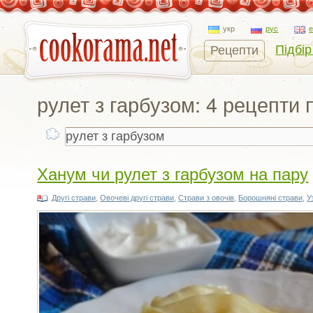
укр
рус
Підбір
Рецепти
рулет з гарбузом: 4 рецепти
Ханум чи рулет з гарбузом на пару
Другі страви
,
Овочеві другі страви
,
Страви з овочів
,
Борошняні страви
,
У